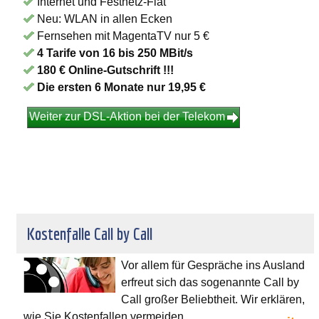
Internet und Festnetz-Flat
Neu: WLAN in allen Ecken
Fernsehen mit MagentaTV nur 5 €
4 Tarife von 16 bis 250 MBit/s
180 € Online-Gutschrift !!!
Die ersten 6 Monate nur 19,95 €
Weiter zur DSL-Aktion bei der Telekom
Kostenfalle Call by Call
Vor allem für Gespräche ins Ausland
erfreut sich das sogenannte Call by
Call großer Beliebtheit. Wir erklären,
wie Sie Kostenfallen vermeiden.