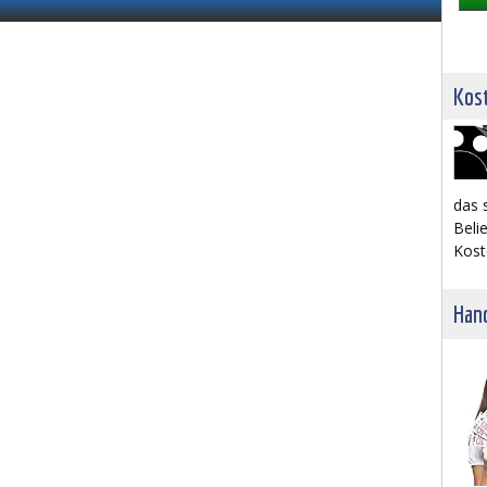
Kost
das 
Belie
Kost
Hand