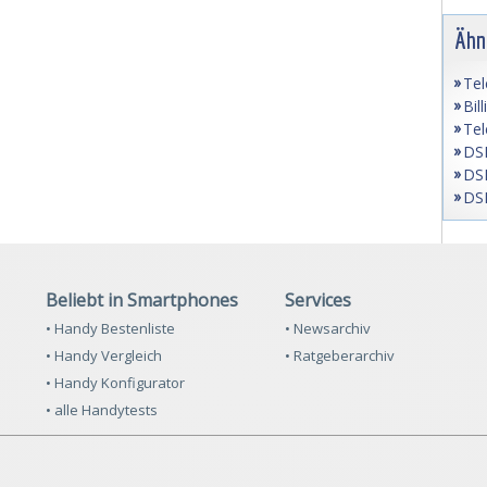
Ähn
Tel
Bil
Tel
DSL
DSL
DSL
Beliebt in Smartphones
Services
• Handy Bestenliste
• Newsarchiv
• Handy Vergleich
• Ratgeberarchiv
• Handy Konfigurator
• alle Handytests