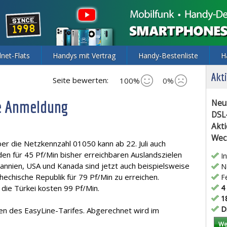
lnet-Flats
Handys mit Vertrag
Handy-Bestenliste
H
Akti
Seite bewerten:
100%
0%
ne Anmeldung
Neu
DSL
Akti
Wec
über die Netzkennzahl 01050 kann ab 22. Juli auch
en für 45 Pf/Min bisher erreichbaren Auslandszielen
In
itannien, USA und Kanada sind jetzt auch beispielsweise
Ne
hechische Republik für 79 Pf/Min zu erreichen.
Fe
die Türkei kosten 99 Pf/Min.
4 
18
Di
n des EasyLine-Tarifes. Abgerechnet wird im
We