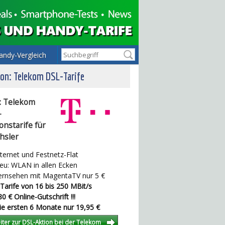
andy-Vergleich
on: Telekom DSL-Tarife
: Telekom
-
onstarife für
hsler
ternet und Festnetz-Flat
u: WLAN in allen Ecken
rnsehen mit MagentaTV nur 5 €
Tarife von 16 bis 250 MBit/s
0 € Online-Gutschrift !!!
e ersten 6 Monate nur 19,95 €
iter zur DSL-Aktion bei der Telekom