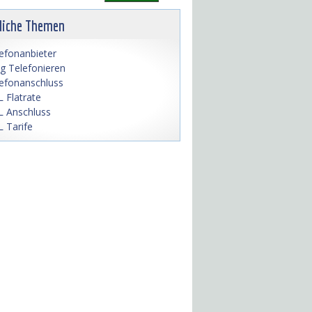
liche Themen
efonanbieter
lig Telefonieren
efonanschluss
 Flatrate
 Anschluss
 Tarife