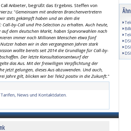
 Call Anbieter, begrüßt das Ergebnis. Steffen von
Ähn
ierzu: "
Gemeinsam mit anderen Branchenvertretern
 wir stets gekämpft haben und an dem die
Tel
 Call-by-Call und Pre-Selection zu erhalten. Auch heute,
Bil
ng auf dem deutschen Markt, haben Sparvorwahlen nach
Tel
fonieren immer noch Millionen Menschen etwa fünf
DSL
 Nutzer haben wir in den vergangenen Jahren stark
DSL
sion wollte bereits seit 2014 die Grundlage für Call-by-
DSL
bschaffen. Der letzte Konsultationsentwurf der
elte das Aus. Mit der freiwilligen Verpflichtung der
che jetzt gelungen, dieses Aus abzuwenden. Und auch,
 Jahre gilt, blicken wir bei Tele2 positiv in die Zukunft.
"
 Tarifen, News und Kontaktdaten.
unk