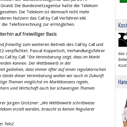
er Grund: Die Bundesnetzagentur hatte die Telekom
ngesehen. Die Telekom ist demnach nicht mehr
deren Nutzern das Call by Call Verfahren inkl.
 die Telefonrechnung zur ermöglichen.
Kost
terhin auf freiwilliger Basis
end
freiwillig
zum weiteren Betrieb des Call by Call und
22 verpflichtet. Pascal Koppetsch, Verhandlungsführer
das 
Call by Call: "
Die Vereinbarung zeigt, dass im Markt
Belie
erden können. Der Wettbewerb in der
Kost
eit gediehen, dass immer öfter auf einen regulatorischen
m Geiste dieser Vereinbarung wollen wir auch in Zukunft
Hand
ige Themen möglichst im Marktkonsens regeln,
hern und Wirtschaft auch bei schwierigen Themen
er Jürgen Grützner: „
Wo Wettbewerb schrittweise
lekom erzielt werden, braucht es keinen Regulierer
er Tele2