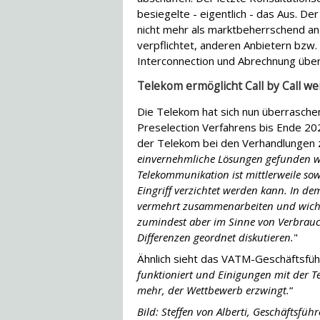
besiegelte - eigentlich - das Aus. D
nicht mehr als marktbeherrschend a
verpflichtet, anderen Anbietern bzw. 
Interconnection und Abrechnung über
Telekom ermöglicht Call by Call wei
Die Telekom hat sich nun überrasch
Preselection Verfahrens bis Ende 20
der Telekom bei den Verhandlungen zu 
einvernehmliche Lösungen gefunden w
Telekommunikation ist mittlerweile sow
Eingriff verzichtet werden kann. In de
vermehrt zusammenarbeiten und wicht
zumindest aber im Sinne von Verbrauc
Differenzen geordnet diskutieren.
"
Ähnlich sieht das VATM-Geschäftsführ
funktioniert und Einigungen mit der Te
mehr, der Wettbewerb erzwingt.
“
Bild: Steffen von Alberti, Geschäftsführ