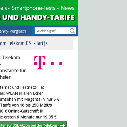
andy-Vergleich
on: Telekom DSL-Tarife
: Telekom
-
onstarife für
hsler
ternet und Festnetz-Flat
u: WLAN in allen Ecken
rnsehen mit MagentaTV nur 5 €
Tarife von 16 bis 250 MBit/s
0 € Online-Gutschrift !!!
e ersten 6 Monate nur 19,95 €
iter zur DSL-Aktion bei der Telekom