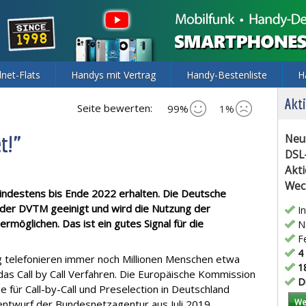
lnet-Flats
Handys mit Vertrag
Handy-Bestenliste
H
Akti
Seite bewerten:
99%
1%
et!"
Neu
DSL
Akti
Wec
 mindestens bis Ende 2022 erhalten. Die Deutsche
der DVTM geeinigt und wird die Nutzung der
In
rmöglichen. Das ist ein gutes Signal für die
Ne
Fe
4 
ng telefonieren immer noch Millionen Menschen etwa
18
 das Call by Call Verfahren. Die Europäische Kommission
Di
e für Call-by-Call und Preselection in Deutschland
We
sentwurf der Bundesnetzagentur aus Juli 2019