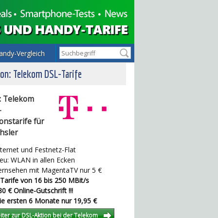
andy-Vergleich
on: Telekom DSL-Tarife
: Telekom
-
onstarife für
hsler
ternet und Festnetz-Flat
u: WLAN in allen Ecken
rnsehen mit MagentaTV nur 5 €
Tarife von 16 bis 250 MBit/s
0 € Online-Gutschrift !!!
e ersten 6 Monate nur 19,95 €
iter zur DSL-Aktion bei der Telekom