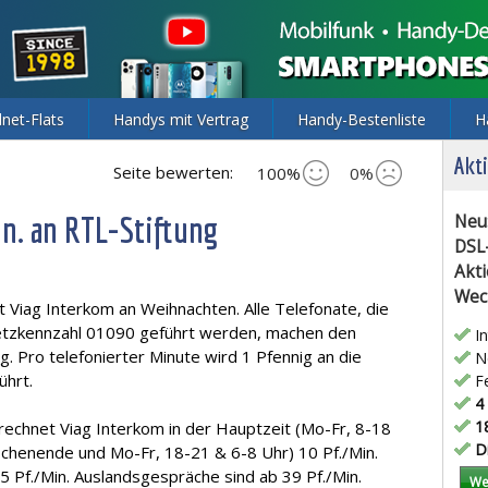
lnet-Flats
Handys mit Vertrag
Handy-Bestenliste
H
Akti
Seite bewerten:
100%
0%
n. an RTL-Stiftung
Neu
DSL
Akti
Wec
t Viag Interkom an Weihnachten. Alle Telefonate, die
etzkennzahl 01090 geführt werden, machen den
In
 Pro telefonierter Minute wird 1 Pfennig an die
Ne
ührt.
Fe
4 
18
echnet Viag Interkom in der Hauptzeit (Mo-Fr, 8-18
Di
ochenende und Mo-Fr, 18-21 & 6-8 Uhr) 10 Pf./Min.
 5 Pf./Min. Auslandsgespräche sind ab 39 Pf./Min.
We