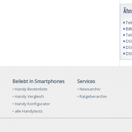
Ähn
Tel
Bil
Tel
DSL
DSL
DSL
Beliebt in Smartphones
Services
• Handy Bestenliste
• Newsarchiv
• Handy Vergleich
• Ratgeberarchiv
• Handy Konfigurator
• alle Handytests