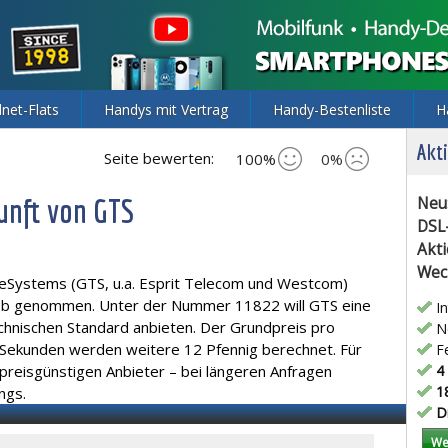
lnet-Flats
Handys mit Vertrag
Handy-Bestenliste
H
Akti
Seite bewerten:
100%
0%
unft von GTS
Neu
DSL
Akti
Wec
leSystems (GTS, u.a. Esprit Telecom und Westcom)
rieb genommen. Unter der Nummer 11822 will GTS eine
In
chnischen Standard anbieten. Der Grundpreis pro
Ne
 Sekunden werden weitere 12 Pfennig berechnet. Für
Fe
 preisgünstigen Anbieter – bei längeren Anfragen
4 
18
ings.
Di
We