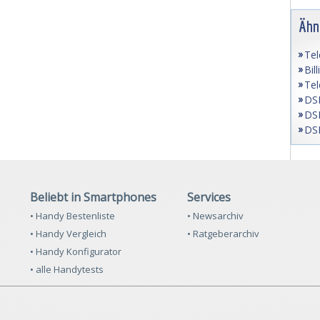
Ähn
Tel
Bil
Tel
DSL
DSL
DSL
Beliebt in Smartphones
Services
• Handy Bestenliste
• Newsarchiv
• Handy Vergleich
• Ratgeberarchiv
• Handy Konfigurator
• alle Handytests