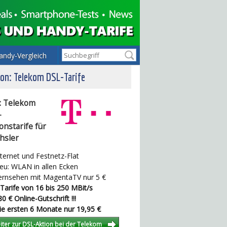
andy-Vergleich
on: Telekom DSL-Tarife
: Telekom
-
onstarife für
hsler
ternet und Festnetz-Flat
u: WLAN in allen Ecken
rnsehen mit MagentaTV nur 5 €
Tarife von 16 bis 250 MBit/s
0 € Online-Gutschrift !!!
e ersten 6 Monate nur 19,95 €
iter zur DSL-Aktion bei der Telekom