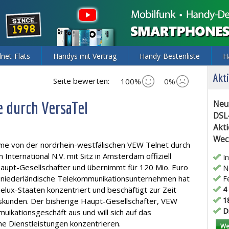
lnet-Flats
Handys mit Vertrag
Handy-Bestenliste
H
Akti
Seite bewerten:
100%
0%
 durch VersaTel
Neu
DSL
Akti
Wec
e von der nordrhein-westfälischen VEW Telnet durch
International N.V. mit Sitz in Amsterdam offiziell
In
Haupt-Gesellschafter und übernimmt für 120 Mio. Euro
Ne
iederländische Telekommunikationsunternehmen hat
Fe
nelux-Staaten konzentriert und beschäftigt zur Zeit
4 
18
skunden. Der bisherige Haupt-Gesellschafter, VEW
Di
ikationsgeschäft aus und will sich auf das
e Dienstleistungen konzentrieren.
We