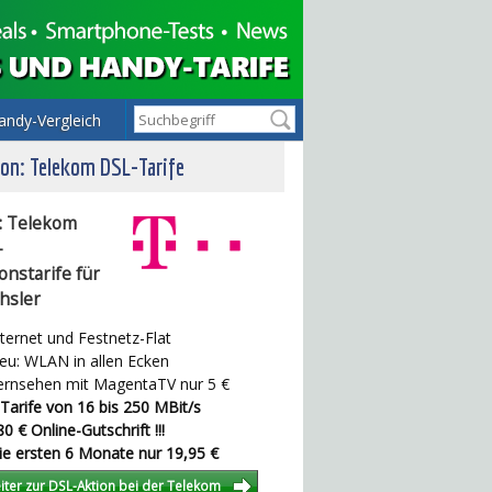
andy-Vergleich
on: Telekom DSL-Tarife
: Telekom
-
onstarife für
hsler
ternet und Festnetz-Flat
u: WLAN in allen Ecken
rnsehen mit MagentaTV nur 5 €
Tarife von 16 bis 250 MBit/s
0 € Online-Gutschrift !!!
e ersten 6 Monate nur 19,95 €
iter zur DSL-Aktion bei der Telekom