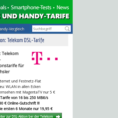
andy-Vergleich
on: Telekom DSL-Tarife
: Telekom
-
onstarife für
hsler
ternet und Festnetz-Flat
u: WLAN in allen Ecken
rnsehen mit MagentaTV nur 5 €
Tarife von 16 bis 250 MBit/s
0 € Online-Gutschrift !!!
e ersten 6 Monate nur 19,95 €
iter zur DSL-Aktion bei der Telekom