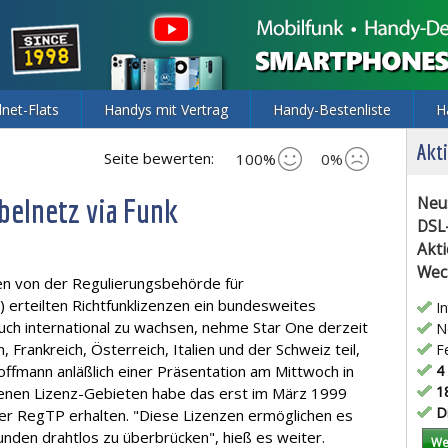
lnet-Flats
Handys mit Vertrag
Handy-Bestenliste
H
Akti
Seite bewerten:
100%
0%
belnetz via Funk
Neu
DSL
Akti
Wec
 den von der Regulierungsbehörde für
erteilten Richtfunklizenzen ein bundesweites
In
ch international zu wachsen, nehme Star One derzeit
Ne
 Frankreich, Österreich, Italien und der Schweiz teil,
Fe
ffmann anläßlich einer Präsentation am Mittwoch in
4 
18
benen Lizenz-Gebieten habe das erst im März 1999
Di
 RegTP erhalten. "Diese Lizenzen ermöglichen es
unden drahtlos zu überbrücken", hieß es weiter.
We