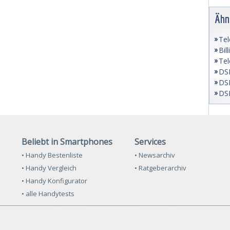
Ähn
Tel
Bil
Tel
DSL
DSL
DSL
Beliebt in Smartphones
Services
• Handy Bestenliste
• Newsarchiv
• Handy Vergleich
• Ratgeberarchiv
• Handy Konfigurator
• alle Handytests