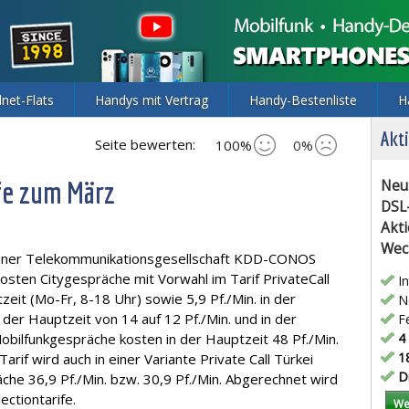
lnet-Flats
Handys mit Vertrag
Handy-Bestenliste
H
Akti
Seite bewerten:
100%
0%
fe zum März
Neu
DSL
Akti
Wec
onner Telekommunikationsgesellschaft KDD-CONOS
 kosten Citygespräche mit Vorwahl im Tarif PrivateCall
In
tzeit (Mo-Fr, 8-18 Uhr) sowie 5,9 Pf./Min. in der
Ne
er Hauptzeit von 14 auf 12 Pf./Min. und in der
Fe
Mobilfunkgespräche kosten in der Hauptzeit 48 Pf./Min.
4 
18
arif wird auch in einer Variante Private Call Türkei
Di
che 36,9 Pf./Min. bzw. 30,9 Pf./Min. Abgerechnet wird
ectiontarife.
We