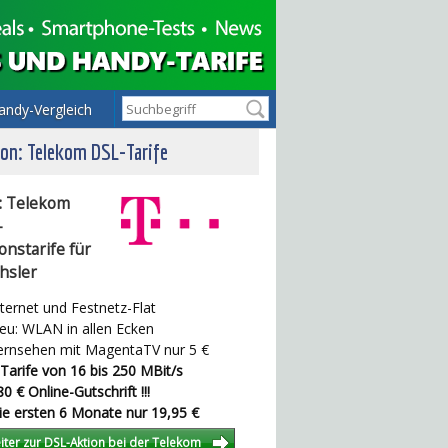
andy-Vergleich
on: Telekom DSL-Tarife
: Telekom
-
onstarife für
hsler
ternet und Festnetz-Flat
u: WLAN in allen Ecken
rnsehen mit MagentaTV nur 5 €
Tarife von 16 bis 250 MBit/s
0 € Online-Gutschrift !!!
e ersten 6 Monate nur 19,95 €
iter zur DSL-Aktion bei der Telekom