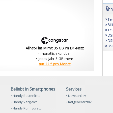
Ähn
Tel
Bil
Tel
DSL
DSL
DSL
Allnet-Flat M mit 35 GB im D1-Netz
• monatlich kündbar
• Jedes Jahr 5 GB mehr
nur 22 € pro Monat
Beliebt in Smartphones
Services
• Handy Bestenliste
• Newsarchiv
• Handy Vergleich
• Ratgeberarchiv
• Handy Konfigurator