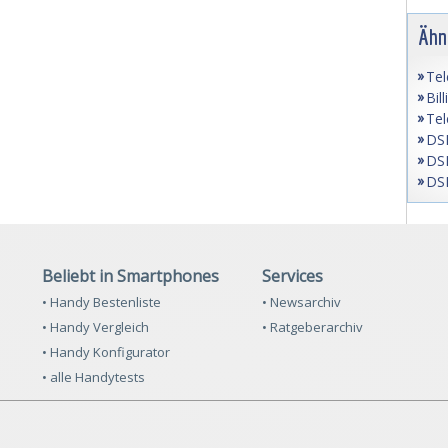
Ähn
Tel
Bil
Tel
DSL
DSL
DSL
Beliebt in Smartphones
Services
• Handy Bestenliste
• Newsarchiv
• Handy Vergleich
• Ratgeberarchiv
• Handy Konfigurator
• alle Handytests