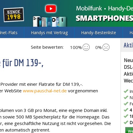
lnet-Flats
Handys mit Vertrag
Handy-Bestenliste
H
Akti
Seite bewerten:
100%
0%
e für DM 139-,
Neu
DSL
Akti
Wec
Provider mit einer Flatrate für DM 139,-.
der WebSite
www.pauschal-net.de
vorgenommen
In
Ne
Fe
volumen von 3 GB pro Monat, eine eigene Domain inkl.
4 
18
 sowie 500 MB Speicherplatz für die Homepage. Das
Di
r, eine geschäftliche Nutzung ist nicht vorgesehen. Die
n automatisch getrennt.
We