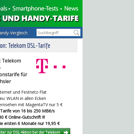
andy-Vergleich
on: Telekom DSL-Tarife
: Telekom
-
onstarife für
hsler
ternet und Festnetz-Flat
u: WLAN in allen Ecken
rnsehen mit MagentaTV nur 5 €
Tarife von 16 bis 250 MBit/s
0 € Online-Gutschrift !!!
e ersten 6 Monate nur 19,95 €
iter zur DSL-Aktion bei der Telekom