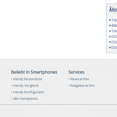
Ähn
Tel
Bil
Tel
DSL
DSL
DSL
Beliebt in Smartphones
Services
• Handy Bestenliste
• Newsarchiv
• Handy Vergleich
• Ratgeberarchiv
• Handy Konfigurator
• alle Handytests