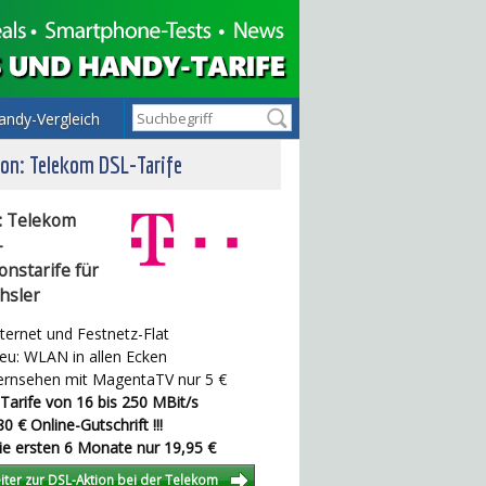
andy-Vergleich
on: Telekom DSL-Tarife
: Telekom
-
onstarife für
hsler
ternet und Festnetz-Flat
u: WLAN in allen Ecken
rnsehen mit MagentaTV nur 5 €
Tarife von 16 bis 250 MBit/s
0 € Online-Gutschrift !!!
e ersten 6 Monate nur 19,95 €
iter zur DSL-Aktion bei der Telekom