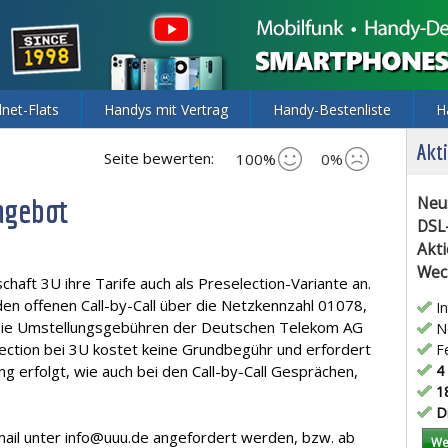
lnet-Flats
Handys mit Vertrag
Handy-Bestenliste
H
Akti
Seite bewerten:
100%
0%
ngebot
Neu
DSL
Akti
Wec
chaft 3U ihre Tarife auch als Preselection-Variante an.
 den offenen Call-by-Call über die Netzkennzahl 01078,
In
 Die Umstellungsgebühren der Deutschen Telekom AG
Ne
tion bei 3U kostet keine Grundbegühr und erfordert
Fe
 erfolgt, wie auch bei den Call-by-Call Gesprächen,
4 
18
Di
ail unter info@uuu.de angefordert werden, bzw. ab
We