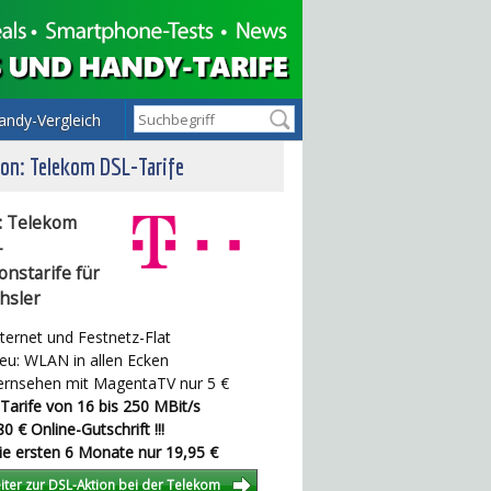
andy-Vergleich
on: Telekom DSL-Tarife
: Telekom
-
onstarife für
hsler
ternet und Festnetz-Flat
u: WLAN in allen Ecken
rnsehen mit MagentaTV nur 5 €
Tarife von 16 bis 250 MBit/s
0 € Online-Gutschrift !!!
e ersten 6 Monate nur 19,95 €
iter zur DSL-Aktion bei der Telekom