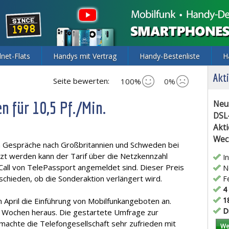
lnet-Flats
Handys mit Vertrag
Handy-Bestenliste
H
Akti
Seite bewerten:
100%
0%
 für 10,5 Pf./Min.
Neu
DSL
Akti
Wec
n Gespräche nach Großbritannien und Schweden bei
tzt werden kann der Tarif über die Netzkennzahl
In
y-Call von TelePassport angemeldet sind. Dieser Preis
Ne
ntschieden, ob die Sonderaktion verlängert wird.
Fe
4 
18
m April die Einführung von Mobilfunkangeboten an.
Di
n Wochen heraus. Die gestartete Umfrage zur
 machte die Telefongesellschaft sehr zufrieden mit
We