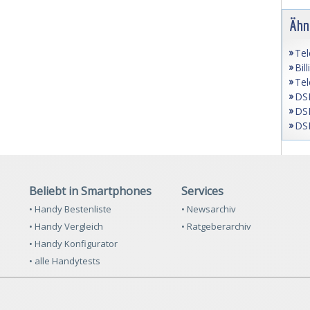
Ähn
Tel
Bil
Tel
DSL
DSL
DSL
Beliebt in Smartphones
Services
• Handy Bestenliste
• Newsarchiv
• Handy Vergleich
• Ratgeberarchiv
• Handy Konfigurator
• alle Handytests