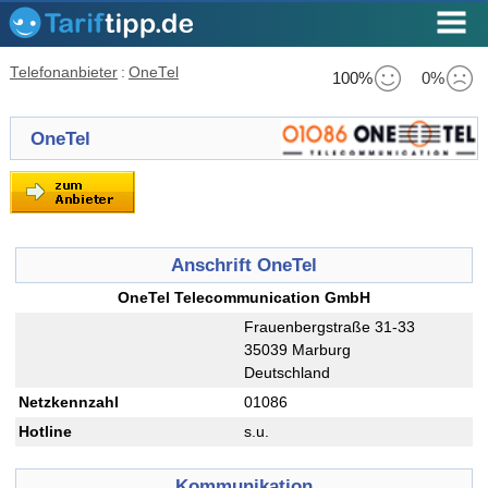
Telefonanbieter
:
OneTel
100%
0%
OneTel
Anschrift OneTel
OneTel Telecommunication GmbH
Frauenbergstraße 31-33
35039 Marburg
Deutschland
Netzkennzahl
01086
Hotline
s.u.
Kommunikation