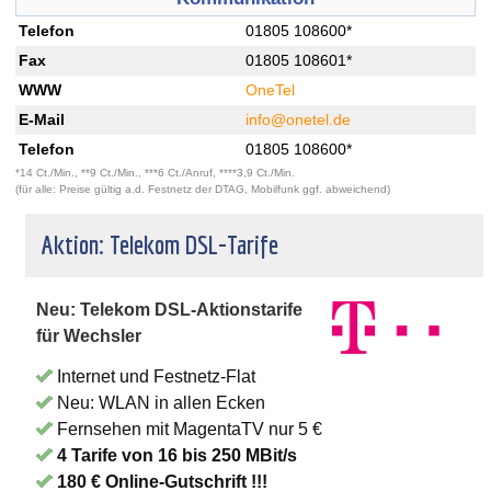
Telefon
01805 108600*
Fax
01805 108601*
WWW
OneTel
E-Mail
info@onetel.de
Telefon
01805 108600*
*14 Ct./Min., **9 Ct./Min., ***6 Ct./Anruf, ****3,9 Ct./Min.
(für alle: Preise gültig a.d. Festnetz der DTAG, Mobilfunk ggf. abweichend)
Aktion: Telekom DSL-Tarife
Neu: Telekom DSL-Aktionstarife
für Wechsler
Internet und Festnetz-Flat
Neu: WLAN in allen Ecken
Fernsehen mit MagentaTV nur 5 €
4 Tarife von 16 bis 250 MBit/s
180 € Online-Gutschrift !!!