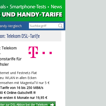
andy-Vergleich
on: Telekom DSL-Tarife
: Telekom
-
onstarife für
hsler
ternet und Festnetz-Flat
u: WLAN in allen Ecken
rnsehen mit MagentaTV nur 5 €
Tarife von 16 bis 250 MBit/s
0 € Online-Gutschrift !!!
e ersten 6 Monate nur 19,95 €
iter zur DSL-Aktion bei der Telekom