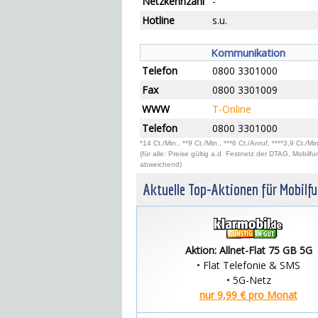
Netzkennzahl
-
Hotline
s.u.
Kommunikation
Telefon
0800 3301000
Fax
0800 3301009
WWW
T-Online
Telefon
0800 3301000
*14 Ct./Min., **9 Ct./Min., ***6 Ct./Anruf, ****3,9 Ct./Min
(für alle: Preise gültig a.d. Festnetz der DTAG, Mobilfu
abweichend)
Aktuelle Top-Aktionen für Mobilf
Aktion: Allnet-Flat 75 GB 5G
• Flat Telefonie & SMS
• 5G-Netz
nur 9,99 € pro Monat