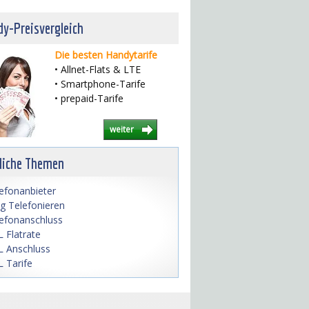
y-Preisvergleich
Die besten Handytarife
• Allnet-Flats & LTE
• Smartphone-Tarife
• prepaid-Tarife
weiter
liche Themen
efonanbieter
lig Telefonieren
efonanschluss
 Flatrate
 Anschluss
 Tarife