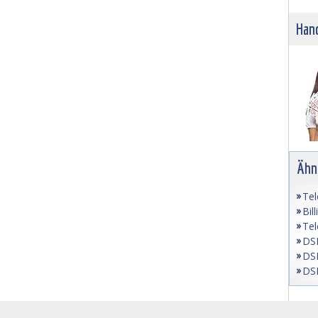
Hand
Ähn
Tel
Bil
Tel
DSL
DSL
DSL