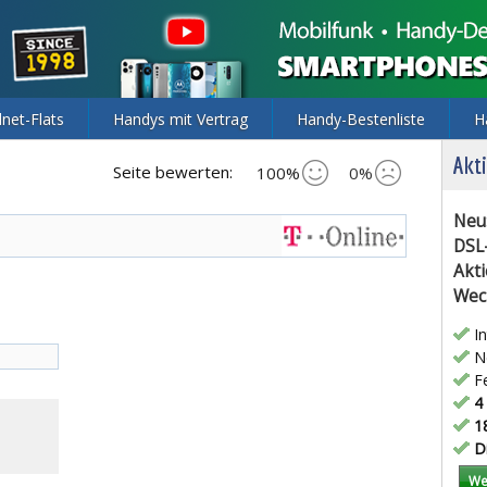
lnet-Flats
Handys mit Vertrag
Handy-Bestenliste
H
Akti
Seite bewerten:
100%
0%
Neu
DSL
Akti
Wec
In
Ne
Fe
4 
18
Di
We