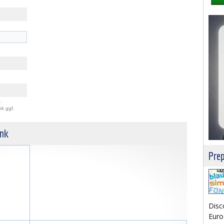
.
nk ggf.
unk
Prep
Disc
Euro