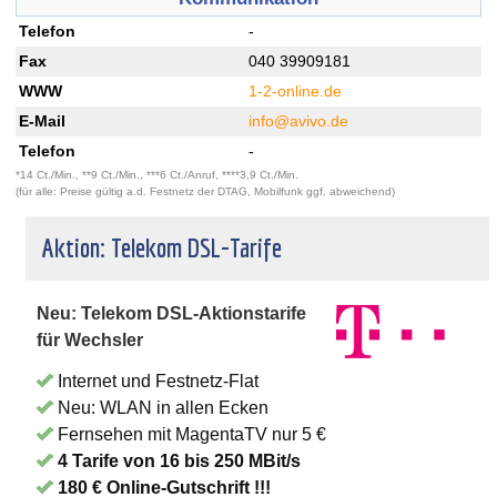
Telefon
-
Fax
040 39909181
WWW
1-2-online.de
E-Mail
info@avivo.de
Telefon
-
*14 Ct./Min., **9 Ct./Min., ***6 Ct./Anruf, ****3,9 Ct./Min.
(für alle: Preise gültig a.d. Festnetz der DTAG, Mobilfunk ggf. abweichend)
Aktion: Telekom DSL-Tarife
Neu: Telekom DSL-Aktionstarife
für Wechsler
Internet und Festnetz-Flat
Neu: WLAN in allen Ecken
Fernsehen mit MagentaTV nur 5 €
4 Tarife von 16 bis 250 MBit/s
180 € Online-Gutschrift !!!