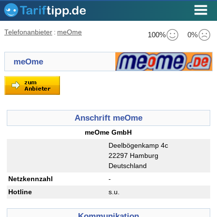
Telefonanbieter
:
meOme
100%
0%
meOme
Anschrift meOme
meOme GmbH
Deelbögenkamp 4c
22297 Hamburg
Deutschland
Netzkennzahl
-
Hotline
s.u.
Kommunikation