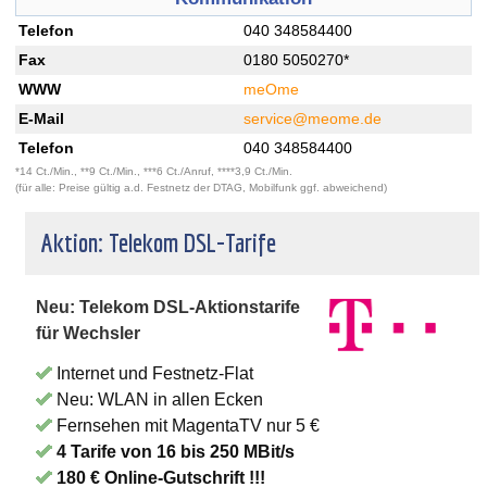
Telefon
040 348584400
Fax
0180 5050270*
WWW
meOme
E-Mail
service@meome.de
Telefon
040 348584400
*14 Ct./Min., **9 Ct./Min., ***6 Ct./Anruf, ****3,9 Ct./Min.
(für alle: Preise gültig a.d. Festnetz der DTAG, Mobilfunk ggf. abweichend)
Aktion: Telekom DSL-Tarife
Neu: Telekom DSL-Aktionstarife
für Wechsler
Internet und Festnetz-Flat
Neu: WLAN in allen Ecken
Fernsehen mit MagentaTV nur 5 €
4 Tarife von 16 bis 250 MBit/s
180 € Online-Gutschrift !!!