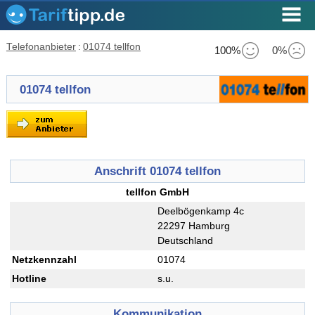
Telefonanbieter
:
01074 tellfon
100%
0%
01074 tellfon
Anschrift 01074 tellfon
tellfon GmbH
Deelbögenkamp 4c
22297 Hamburg
Deutschland
Netzkennzahl
01074
Hotline
s.u.
Kommunikation