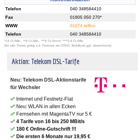
Telefon
040 348584410
Fax
01805 050 270*
WWW
01074 tellfon
Telefon
040 348584410
*14 Ct./Min., **9 Ct./Min., ***6 Ct./Anruf, ****3,9 Ct./Min.
(für alle: Preise gültig a.d. Festnetz der DTAG, Mobilfunk ggf. abweichend)
Aktion: Telekom DSL-Tarife
Neu: Telekom DSL-Aktionstarife
für Wechsler
Internet und Festnetz-Flat
Neu: WLAN in allen Ecken
Fernsehen mit MagentaTV nur 5 €
4 Tarife von 16 bis 250 MBit/s
180 € Online-Gutschrift !!!
Die ersten 6 Monate nur 19,95 €