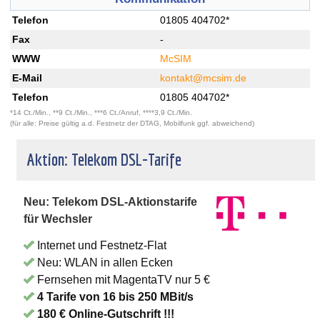
Telefon
01805 404702*
Fax
-
WWW
McSIM
E-Mail
kontakt@mcsim.de
Telefon
01805 404702*
*14 Ct./Min., **9 Ct./Min., ***6 Ct./Anruf, ****3,9 Ct./Min.
(für alle: Preise gültig a.d. Festnetz der DTAG, Mobilfunk ggf. abweichend)
Aktion: Telekom DSL-Tarife
Neu: Telekom DSL-Aktionstarife
für Wechsler
Internet und Festnetz-Flat
Neu: WLAN in allen Ecken
Fernsehen mit MagentaTV nur 5 €
4 Tarife von 16 bis 250 MBit/s
180 € Online-Gutschrift !!!