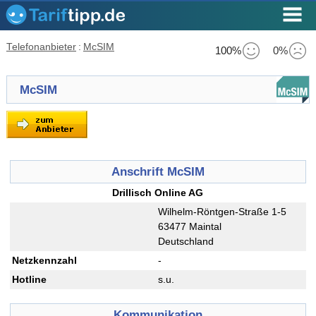
Telefonanbieter
:
McSIM
100%
0%
McSIM
Anschrift McSIM
Drillisch Online AG
Wilhelm-Röntgen-Straße 1-5
63477 Maintal
Deutschland
Netzkennzahl
-
Hotline
s.u.
Kommunikation