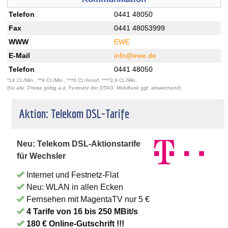
Telefon
0441 48050
Fax
0441 48053999
WWW
EWE
E-Mail
info@ewe.de
Telefon
0441 48050
*14 Ct./Min., **9 Ct./Min., ***6 Ct./Anruf, ****3,9 Ct./Min.
(für alle: Preise gültig a.d. Festnetz der DTAG, Mobilfunk ggf. abweichend)
Aktion: Telekom DSL-Tarife
Neu: Telekom DSL-Aktionstarife
für Wechsler
Internet und Festnetz-Flat
Neu: WLAN in allen Ecken
Fernsehen mit MagentaTV nur 5 €
4 Tarife von 16 bis 250 MBit/s
180 € Online-Gutschrift !!!