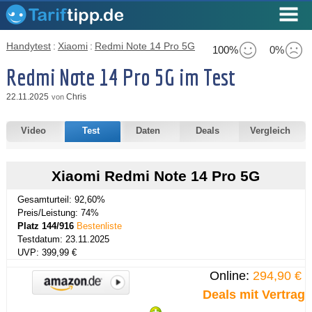
Handytest
:
Xiaomi
:
Redmi Note 14 Pro 5G
100%
0%
Redmi Note 14 Pro 5G im Test
22.11.2025
Chris
von
Video
Test
Daten
Deals
Vergleich
Xiaomi Redmi Note 14 Pro 5G
Gesamturteil: 92,60%
Preis/Leistung: 74%
Platz 144/916
Bestenliste
Testdatum: 23.11.2025
UVP: 399,99 €
Online:
294,90 €
Deals mit Vertrag