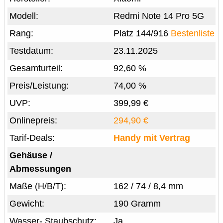
Modell:
Redmi Note 14 Pro 5G
Rang:
Platz 144/916
Bestenliste
Testdatum:
23.11.2025
Gesamturteil:
92,60 %
Preis/Leistung:
74,00 %
UVP:
399,99 €
Onlinepreis:
294,90 €
Tarif-Deals:
Handy mit Vertrag
Gehäuse /
Abmessungen
Maße (H/B/T):
162 / 74 / 8,4 mm
Gewicht:
190 Gramm
Wasser- Staubschutz:
Ja