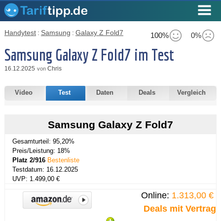
Handytest
:
Samsung
:
Galaxy Z Fold7
100%
0%
Samsung Galaxy Z Fold7 im Test
16.12.2025
Chris
von
Video
Test
Daten
Deals
Vergleich
Samsung Galaxy Z Fold7
Gesamturteil: 95,20%
Preis/Leistung: 18%
Platz 2/916
Bestenliste
Testdatum: 16.12.2025
UVP: 1.499,00 €
Online:
1.313,00 €
Deals mit Vertrag