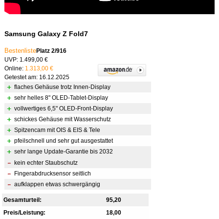
Samsung Galaxy Z Fold7
Bestenliste
Platz 2/916
UVP: 1.499,00 €
Online:
1.313,00 €
Getestet am: 16.12.2025
flaches Gehäuse trotz Innen-Display
sehr helles 8" OLED-Tablet-Display
vollwertiges 6,5" OLED-Front-Display
schickes Gehäuse mit Wasserschutz
Spitzencam mit OIS & EIS & Tele
pfeilschnell und sehr gut ausgestattet
sehr lange Update-Garantie bis 2032
kein echter Staubschutz
Fingerabdrucksensor seitlich
aufklappen etwas schwergängig
Gesamturteil:
95,20
Preis/Leistung:
18,00