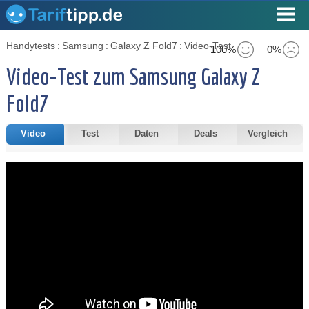
Handytests
:
Samsung
:
Galaxy Z Fold7
:
Video-Test
100%
0%
Video-Test zum Samsung Galaxy Z
Fold7
Video
Test
Daten
Deals
Vergleich