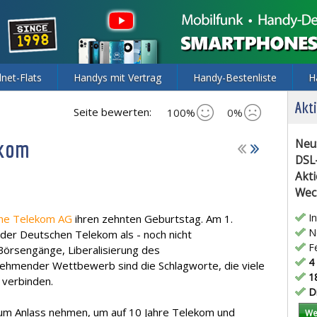
lnet-Flats
Handys mit Vertrag
Handy-Bestenliste
H
Akti
Seite bewerten:
100%
0%
ekom
Neu
DSL
Akti
Wec
In
he Telekom AG
ihren zehnten Geburtstag. Am 1.
Ne
 der Deutschen Telekom als - noch nicht
Fe
 Börsengänge, Liberalisierung des
4 
hmender Wettbewerb sind die Schlagworte, die viele
18
 verbinden.
Di
zum Anlass nehmen, um auf 10 Jahre Telekom und
We