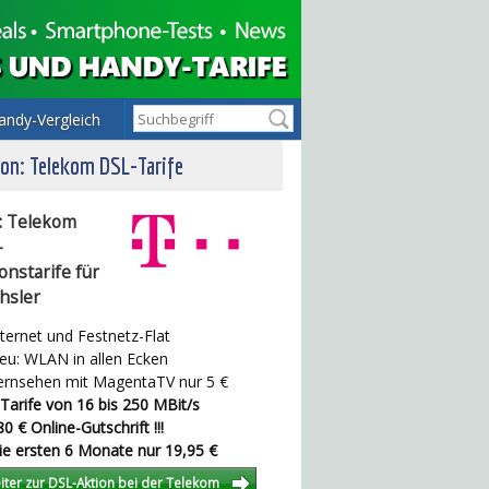
andy-Vergleich
on: Telekom DSL-Tarife
: Telekom
-
onstarife für
hsler
ternet und Festnetz-Flat
u: WLAN in allen Ecken
rnsehen mit MagentaTV nur 5 €
Tarife von 16 bis 250 MBit/s
0 € Online-Gutschrift !!!
e ersten 6 Monate nur 19,95 €
iter zur DSL-Aktion bei der Telekom