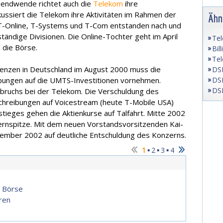
sendwende richtet auch die
Telekom
ihre
ussiert die Telekom ihre Aktivitäten im Rahmen der
Ähn
, T-Online, T-Systems und T-Com entstanden nach und
tändige Divisionen. Die Online-Tochter geht im April
Tel
 die Börse.
Bil
Tel
zenzen in Deutschland im August 2000 muss die
DSL
DSL
bungen auf die UMTS-Investitionen vornehmen.
DSL
bruchs bei der Telekom. Die Verschuldung des
schreibungen auf Voicestream (heute T-Mobile USA)
tieges gehen die Aktienkurse auf Talfahrt. Mitte 2002
nspitze. Mit dem neuen Vorstandsvorsitzenden Kai-
ember 2002 auf deutliche Entschuldung des Konzerns.
▪
▪
▪
1
2
3
4
r Börse
ren