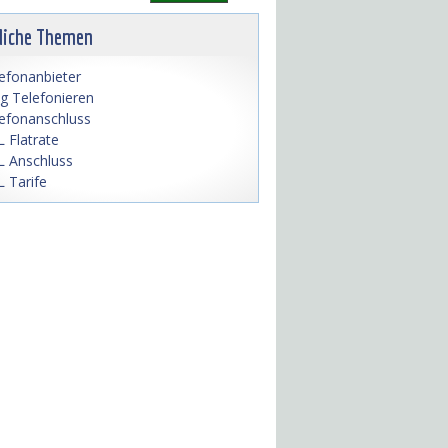
liche Themen
efonanbieter
lig Telefonieren
efonanschluss
 Flatrate
 Anschluss
 Tarife