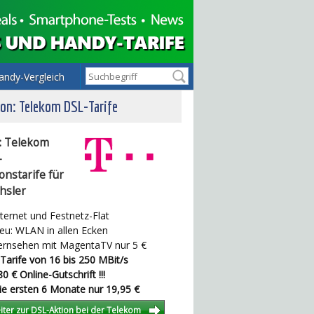
andy-Vergleich
on: Telekom DSL-Tarife
: Telekom
-
onstarife für
hsler
ternet und Festnetz-Flat
u: WLAN in allen Ecken
rnsehen mit MagentaTV nur 5 €
Tarife von 16 bis 250 MBit/s
0 € Online-Gutschrift !!!
e ersten 6 Monate nur 19,95 €
iter zur DSL-Aktion bei der Telekom