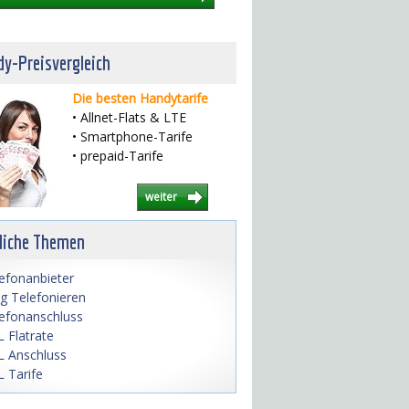
y-Preisvergleich
Die besten Handytarife
• Allnet-Flats & LTE
• Smartphone-Tarife
• prepaid-Tarife
weiter
liche Themen
efonanbieter
lig Telefonieren
efonanschluss
 Flatrate
 Anschluss
 Tarife