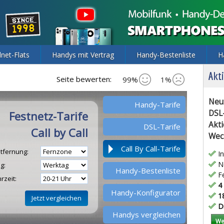
lnet-Flats
Handys mit Vertrag
Handy-Bestenliste
H
Akti
Seite bewerten:
99%
1%
Neu
Handy-Tarife
DSL
Festnetz-Tarife
Akti
DSL-Tarife
Call by Call
Wec
Call By Call-Tarife
tfernung:
In
Ne
g:
Handy-Bestenliste
Fe
rzeit:
4 
Handy-Konfigurator
18
Di
Handys vergleichen
We