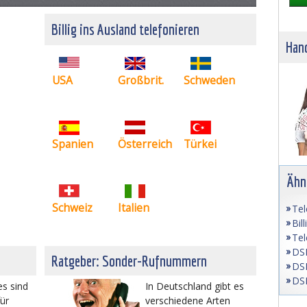
Billig ins Ausland telefonieren
Hand
USA
Großbrit.
Schweden
Spanien
Österreich
Türkei
Ähn
Schweiz
Italien
Tel
Bil
Tel
DSL
Ratgeber: Sonder-Rufnummern
DSL
DSL
es sind
In Deutschland gibt es
für
verschiedene Arten