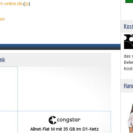
-online.de
.(
js
)
ion
Kost
das 
unk
Belie
Kost
Hand
Allnet-Flat M mit 35 GB im D1-Netz