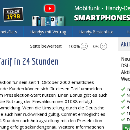
lnet-Flats
Handys mit Vertrag
Handy-Bestenliste
H
Akti
Seite bewerten:
100%
0%
arif in 24 Stunden
Neu
DSL
Akti
Wec
tion für sein seit 1. Oktober 2002 erhältliches
ende Kunden können sich für diesen Tarif ummelden
In
m Preselection-Start nutzen. Einen Bonus gibt es auch
Ne
r die Nutzung der Einwahlnummer 01088 erfolgt
Fe
 Anmeldung. Wenn die Umstellung durch die Deutsche
4 
18
se auch hier rückwirkend gültig. Comnet ermöglicht es
Di
 Stunden nach Antragstellung mit den Preselection-
chnung erfolgt sekundengenau. Weitere Informationen
We