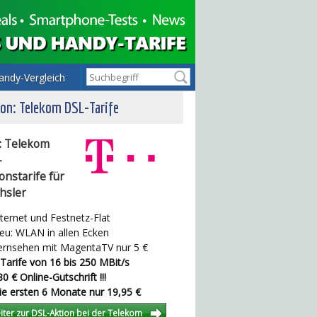
andy-Vergleich
on: Telekom DSL-Tarife
: Telekom
-
onstarife für
hsler
ternet und Festnetz-Flat
u: WLAN in allen Ecken
rnsehen mit MagentaTV nur 5 €
Tarife von 16 bis 250 MBit/s
0 € Online-Gutschrift !!!
e ersten 6 Monate nur 19,95 €
iter zur DSL-Aktion bei der Telekom