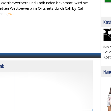
on Wettbewerbern und Endkunden bekommt, wird sie
etten Wettbewerb im Ortsnetz durch Call-by-Call-
n.“ (
cw
)
Kost
das 
Belie
Kost
unk
Hand