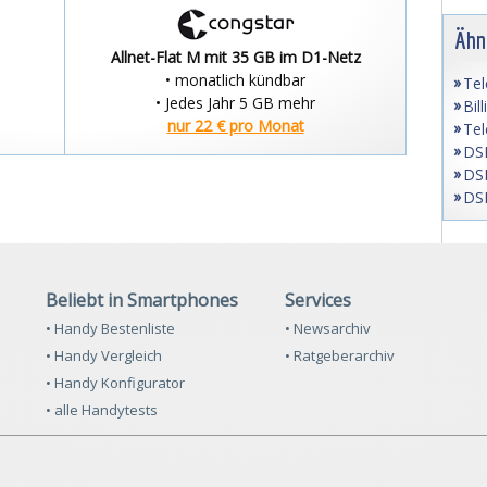
Ähn
Allnet-Flat M mit 35 GB im D1-Netz
• monatlich kündbar
Tel
• Jedes Jahr 5 GB mehr
Bil
nur 22 € pro Monat
Tel
DSL
DSL
DSL
Beliebt in Smartphones
Services
• Handy Bestenliste
• Newsarchiv
• Handy Vergleich
• Ratgeberarchiv
• Handy Konfigurator
• alle Handytests