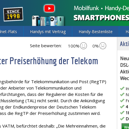
lnet-Flats
Handys mit Vertrag
Handy-Bestenliste
H
Akti
Seite bewerten:
100%
0%
ter Preiserhöhung der Telekom
Neu
DSL
Akti
Wec
ungsbehörde für Telekommunikation und Post (RegTP)
der Anbieter von Telekommunikation und
In
fürchtungen, dass der Regulierer die Kosten für die
Ne
lussleitung (TAL) nicht senkt. Durch die Ankündigung
Fe
ung der Endkundenpreise der Deutschen Telekom
4 
18
dass die RegTP der Preiserhöhung zustimmen wird.
Di
s VATM, befürchtet deshalb: „Die Mehreinnahmen, die
We