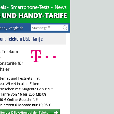
andy-Vergleich
on: Telekom DSL-Tarife
: Telekom
-
onstarife für
hsler
ternet und Festnetz-Flat
u: WLAN in allen Ecken
rnsehen mit MagentaTV nur 5 €
Tarife von 16 bis 250 MBit/s
0 € Online-Gutschrift !!!
e ersten 6 Monate nur 19,95 €
iter zur DSL-Aktion bei der Telekom