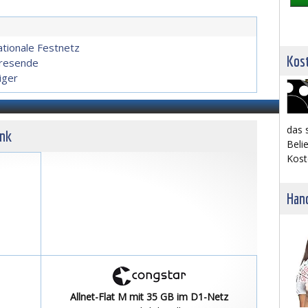
ationale Festnetz
Kost
hresende
iger
das 
unk
Belie
Kost
Hand
Allnet-Flat M mit 35 GB im D1-Netz