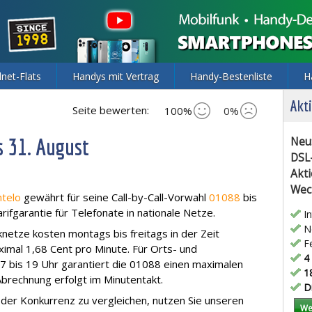
lnet-Flats
Handys mit Vertrag
Handy-Bestenliste
H
Akti
Seite bewerten:
100%
0%
s 31. August
Neu
DSL
Akti
Wec
telo
gewährt für seine Call-by-Call-Vorwahl
01088
bis
rifgarantie für Telefonate in nationale Netze.
In
Ne
knetze kosten montags bis freitags in der Zeit
Fe
imal 1,68 Cent pro Minute. Für Orts- und
4 
bis 19 Uhr garantiert die 01088 einen maximalen
18
Abrechnung erfolgt im Minutentakt.
Di
 der Konkurrenz zu vergleichen, nutzen Sie unseren
We