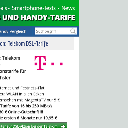
andy-Vergleich
on: Telekom DSL-Tarife
: Telekom
-
onstarife für
hsler
ternet und Festnetz-Flat
u: WLAN in allen Ecken
rnsehen mit MagentaTV nur 5 €
Tarife von 16 bis 250 MBit/s
0 € Online-Gutschrift !!!
e ersten 6 Monate nur 19,95 €
iter zur DSL-Aktion bei der Telekom