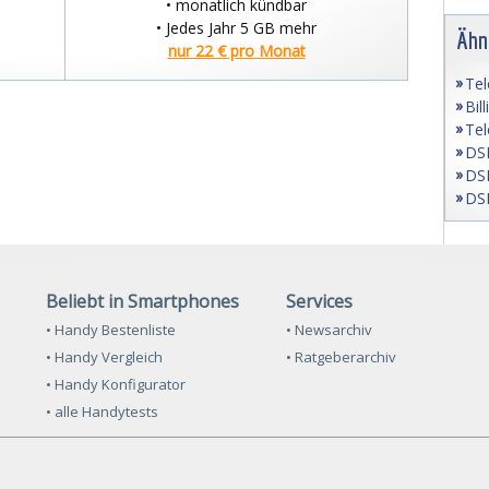
• monatlich kündbar
• Jedes Jahr 5 GB mehr
Ähn
nur 22 € pro Monat
Tel
Bil
Tel
DSL
DSL
DSL
Beliebt in Smartphones
Services
• Handy Bestenliste
• Newsarchiv
• Handy Vergleich
• Ratgeberarchiv
• Handy Konfigurator
• alle Handytests