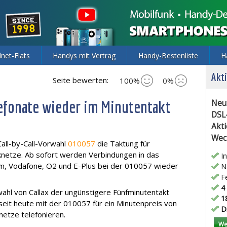
lnet-Flats
Handys mit Vertrag
Handy-Bestenliste
H
Akti
Seite bewerten:
100%
0%
efonate wieder im Minutentakt
Neu
DSL
Akti
Wec
Call-by-Call-Vorwahl
010057
die Taktung für
nknetze. Ab sofort werden Verbindungen in das
In
m, Vodafone, O2 und E-Plus bei der 010057 wieder
Ne
Fe
4 
rwahl von Callax der ungünstigere Fünfminutentakt
18
seit heute mit der 010057 für ein Minutenpreis von
Di
netze telefonieren.
We