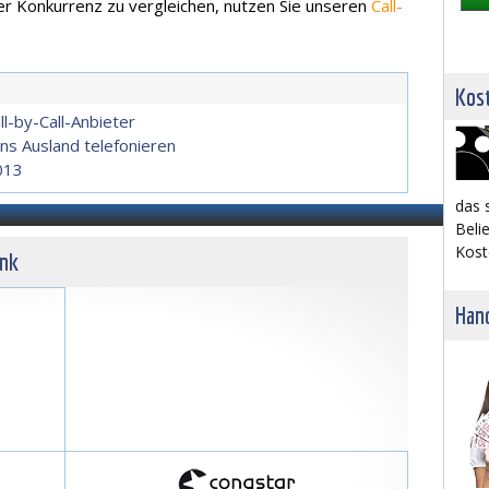
er Konkurrenz zu vergleichen, nutzen Sie unseren
Call-
Kost
ll-by-Call-Anbieter
ins Ausland telefonieren
2013
das 
Belie
Kost
unk
Hand