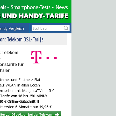
andy-Vergleich
on: Telekom DSL-Tarife
: Telekom
-
onstarife für
hsler
ternet und Festnetz-Flat
u: WLAN in allen Ecken
rnsehen mit MagentaTV nur 5 €
Tarife von 16 bis 250 MBit/s
0 € Online-Gutschrift !!!
e ersten 6 Monate nur 19,95 €
iter zur DSL-Aktion bei der Telekom