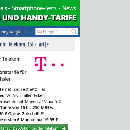
andy-Vergleich
on: Telekom DSL-Tarife
: Telekom
-
onstarife für
hsler
ternet und Festnetz-Flat
u: WLAN in allen Ecken
rnsehen mit MagentaTV nur 5 €
Tarife von 16 bis 250 MBit/s
0 € Online-Gutschrift !!!
e ersten 6 Monate nur 19,95 €
iter zur DSL-Aktion bei der Telekom