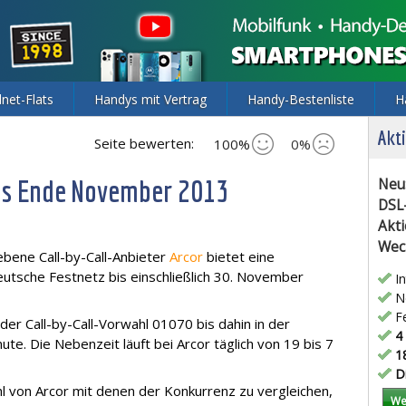
lnet-Flats
Handys mit Vertrag
Handy-Bestenliste
H
Akti
Seite bewerten:
100%
0%
bis Ende November 2013
Neu
DSL
Akti
Wec
bene Call-by-Call-Anbieter
Arcor
bietet eine
eutsche Festnetz bis einschließlich 30. November
In
Ne
Fe
er Call-by-Call-Vorwahl 01070 bis dahin in der
4 
te. Die Nebenzeit läuft bei Arcor täglich von 19 bis 7
18
Di
hl von Arcor mit denen der Konkurrenz zu vergleichen,
We