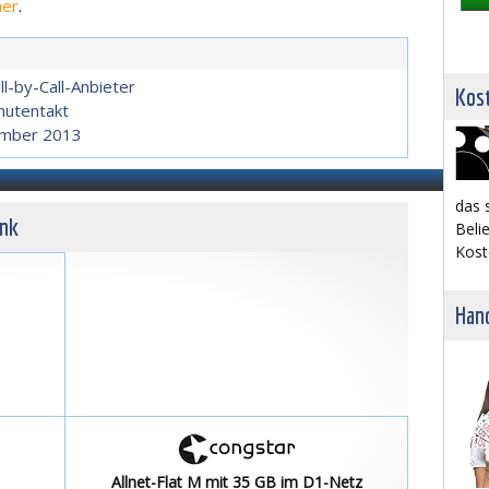
ner
.
ll-by-Call-Anbieter
Kost
nutentakt
zember 2013
das 
unk
Belie
Kost
Hand
Allnet-Flat M mit 35 GB im D1-Netz