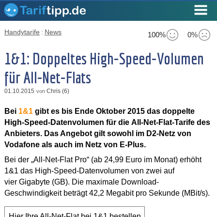
Handytarife
:
News
100%
0%
1&1: Doppeltes High-Speed-Volumen
für All-Net-Flats
01.10.2015
Chris (6)
von
Bei
1&1
gibt es bis Ende Oktober 2015 das doppelte
High-Speed-Datenvolumen für die All-Net-Flat-Tarife des
Anbieters. Das Angebot gilt sowohl im D2-Netz von
Vodafone als auch im Netz von E-Plus.
Bei der „All-Net-Flat Pro“ (ab 24,99 Euro im Monat) erhöht
1&1 das High-Speed-Datenvolumen von zwei auf
vier Gigabyte (GB). Die maximale Download-
Geschwindigkeit beträgt 42,2 Megabit pro Sekunde (MBit/s).
Hier Ihre All-Net-Flat bei 1&1 bestellen