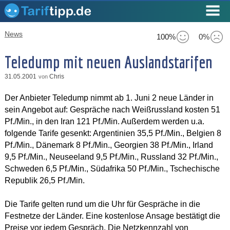
News
100%
0%
Teledump mit neuen Auslandstarifen
31.05.2001
Chris
von
Der Anbieter Teledump nimmt ab 1. Juni 2 neue Länder in
sein Angebot auf: Gespräche nach Weißrussland kosten 51
Pf./Min., in den Iran 121 Pf./Min. Außerdem werden u.a.
folgende Tarife gesenkt: Argentinien 35,5 Pf./Min., Belgien 8
Pf./Min., Dänemark 8 Pf./Min., Georgien 38 Pf./Min., Irland
9,5 Pf./Min., Neuseeland 9,5 Pf./Min., Russland 32 Pf./Min.,
Schweden 6,5 Pf./Min., Südafrika 50 Pf./Min., Tschechische
Republik 26,5 Pf./Min.
Die Tarife gelten rund um die Uhr für Gespräche in die
Festnetze der Länder. Eine kostenlose Ansage bestätigt die
Preise vor jedem Gespräch. Die Netzkennzahl von