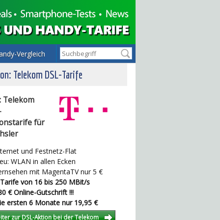
andy-Vergleich
on: Telekom DSL-Tarife
: Telekom
-
onstarife für
hsler
ternet und Festnetz-Flat
u: WLAN in allen Ecken
rnsehen mit MagentaTV nur 5 €
Tarife von 16 bis 250 MBit/s
0 € Online-Gutschrift !!!
e ersten 6 Monate nur 19,95 €
iter zur DSL-Aktion bei der Telekom