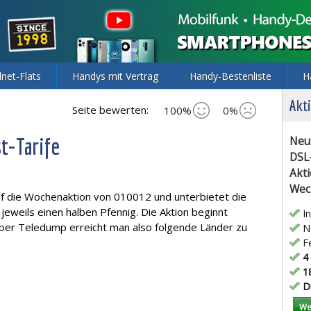
lnet-Flats
Handys mit Vertrag
Handy-Bestenliste
H
Akti
Seite bewerten:
100%
0%
t-Tarife
Neu
DSL
Akti
Wec
f die Wochenaktion von 010012 und unterbietet die
jeweils einen halben Pfennig. Die Aktion beginnt
In
er Teledump erreicht man also folgende Länder zu
Ne
Fe
4 
18
Di
We