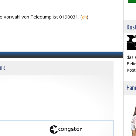
ie Vorwahl von Teledump ist 0190031. (
ah
)
Kost
das 
Belie
unk
Kost
Hand