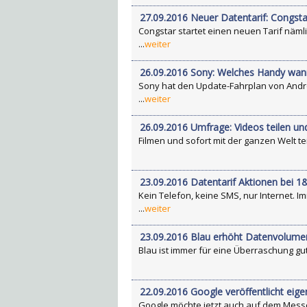
27.09.2016 Neuer Datentarif: Cong
Congstar startet einen neuen Tarif näml
...
weiter
26.09.2016 Sony: Welches Handy wa
Sony hat den Update-Fahrplan von Andro
...
weiter
26.09.2016 Umfrage: Videos teilen u
Filmen und sofort mit der ganzen Welt tei
23.09.2016 Datentarif Aktionen bei 1
Kein Telefon, keine SMS, nur Internet. 
...
weiter
23.09.2016 Blau erhöht Datenvolume
Blau ist immer für eine Überraschung gut,
22.09.2016 Google veröffentlicht eig
Google möchte jetzt auch auf dem Messen