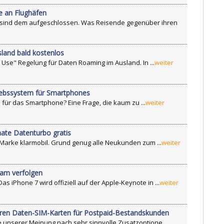
e an Flughäfen
 sind dem aufgeschlossen. Was Reisende gegenüber ihren
land bald kostenlos
 Use" Regelung für Daten Roaming im Ausland. In ...
weiter
riebssystem für Smartphones
für das Smartphone? Eine Frage, die kaum zu ...
weiter
nate Datenturbo gratis
nk Marke klarmobil. Grund genug alle Neukunden zum ...
weiter
eam verfolgen
s iPhone 7 wird offiziell auf der Apple-Keynote in ...
weiter
geren Daten-SIM-Karten für Postpaid-Bestandskunden
ine unserer Meinung nach sehr sinnvolle Zusatzoptione