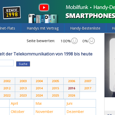
lnet-Flats
Handys mit Vertrag
Handy-Bestenliste
H
Seite bewerten:
100%
0%
elt der Telekommunikation von 1998 bis heute
2002
2003
2004
2005
2006
2007
2012
2013
2014
2015
2016
2017
2022
2023
2024
2025
2026
April
Mai
Juni
Oktober
November
Dezember