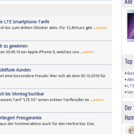
Alle
6
lle LTE Smartphone-Tarife
 bis zum dritten Oktober aktiv. Für 12,49 Euro gibt ...
weiter
e6 zu gewinnen
zum 30.09.16 ein Apple iPhone 6, welches uns ...
weiter
Top
Mobilfunk-Kunden
Bes
t eine besondere Freude: Wer sich ab dem 03.10.2016 für
All
LTE
Ver
och bis Montag buchbar
inem Tarif "LTE XS" einen echten Tarifknüller im ...
weiter
Der 
Hom
rlängert Preisgarantie
fe aus der Sommeraktion auch für den Herbst bei. Das