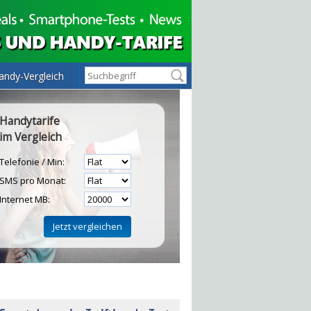
andy-Vergleich
Handytarife
im Vergleich
Telefonie / Min:
SMS pro Monat:
Internet MB:
H