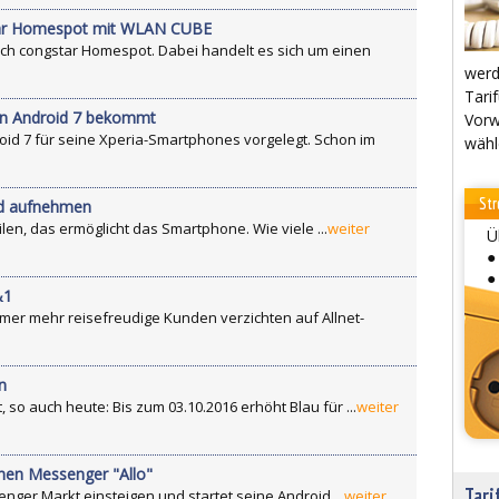
star Homespot mit WLAN CUBE
ich congstar Homespot. Dabei handelt es sich um einen
werd
Tarif
nn Android 7 bekommt
Vorw
id 7 für seine Xperia-Smartphones vorgelegt. Schon im
wähl
Str
nd aufnehmen
len, das ermöglicht das Smartphone. Wie viele ...
weiter
Ü
●
●
&1
Immer mehr reisefreudige Kunden verzichten auf Allnet-
n
 so auch heute: Bis zum 03.10.2016 erhöht Blau für ...
weiter
enen Messenger "Allo"
Tari
ger Markt einsteigen und startet seine Android ...
weiter