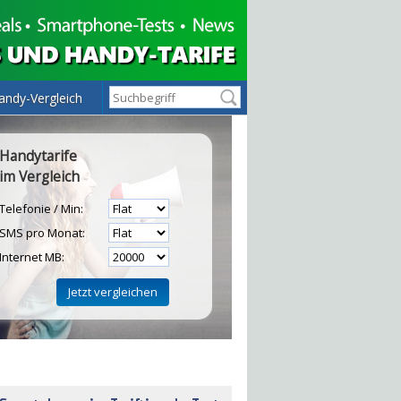
andy-Vergleich
Handytarife
im Vergleich
Telefonie / Min:
SMS pro Monat:
Internet MB:
H