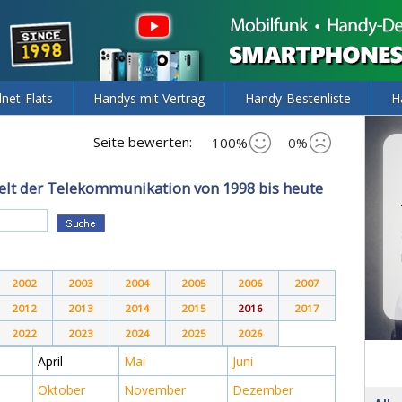
lnet-Flats
Handys mit Vertrag
Handy-Bestenliste
H
Seite bewerten:
100%
0%
elt der Telekommunikation von 1998 bis heute
2002
2003
2004
2005
2006
2007
2012
2013
2014
2015
2016
2017
2022
2023
2024
2025
2026
April
Mai
Juni
Oktober
November
Dezember