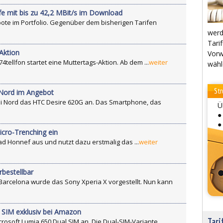
fe mit bis zu 42,2 MBit/s im Download
ote im Portfolio. Gegenüber dem bisherigen Tarifen
werd
Tarif
Aktion
Vorw
tellfon startet eine Muttertags-Aktion. Ab dem ...
weiter
wähl
Str
 Nord im Angebot
ldi Nord das HTC Desire 620G an. Das Smartphone, das
Ü
●
●
icro-Trenching ein
ad Honnef aus und nutzt dazu erstmalig das ...
weiter
bestellbar
Barcelona wurde das Sony Xperia X vorgestellt. Nun kann
 SIM exklusiv bei Amazon
Tari
crosoft Lumia 650 Dual SIM an. Die Dual-SIM-Variante