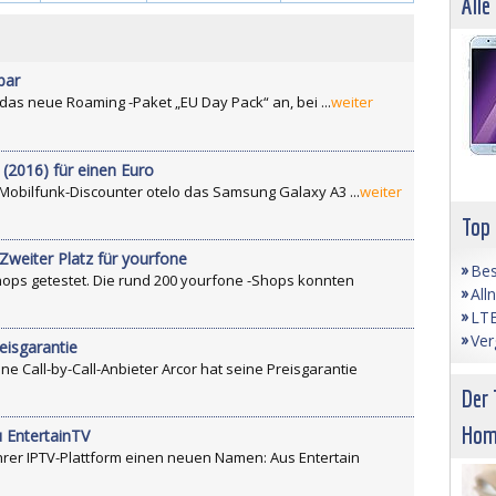
Alle
bar
 das neue Roaming -Paket „EU Day Pack“ an, bei ...
weiter
(2016) für einen Euro
er Mobilfunk-Discounter otelo das Samsung Galaxy A3 ...
weiter
Top
Zweiter Platz für yourfone
Bes
hops getestet. Die rund 200 yourfone -Shops konnten
All
LTE
Ver
eisgarantie
 Call-by-Call-Anbieter Arcor hat seine Preisgarantie
Der 
Hom
u EntertainTV
hrer IPTV-Plattform einen neuen Namen: Aus Entertain