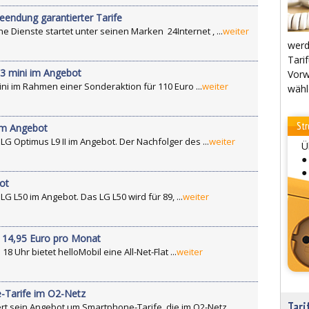
eendung garantierter Tarife
ne Dienste startet unter seinen Marken 24Internet , ...
weiter
werd
Tarif
3 mini im Angebot
Vorw
i im Rahmen einer Sonderaktion für 110 Euro ...
weiter
wähl
Str
 im Angebot
G Optimus L9 II im Angebot. Der Nachfolger des ...
weiter
Ü
●
●
ot
G L50 im Angebot. Das LG L50 wird für 89, ...
weiter
ür 14,95 Euro pro Monat
8 Uhr bietet helloMobil eine All-Net-Flat ...
weiter
-Tarife im O2-Netz
Tari
ert sein Angebot um Smartphone-Tarife, die im O2-Netz