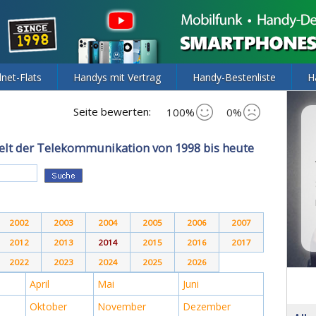
lnet-Flats
Handys mit Vertrag
Handy-Bestenliste
H
Seite bewerten:
100%
0%
elt der Telekommunikation von 1998 bis heute
2002
2003
2004
2005
2006
2007
2012
2013
2014
2015
2016
2017
2022
2023
2024
2025
2026
April
Mai
Juni
Oktober
November
Dezember