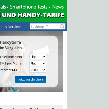
andy-Vergleich
Handytarife
im Vergleich
Telefonie / Min:
SMS pro Monat:
Internet MB:
H