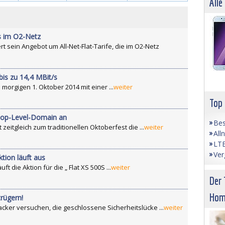
Alle
4
s im O2-Netz
t sein Angebot um All-Net-Flat-Tarife, die im O2-Netz
 bis zu 14,4 MBit/s
 morgigen 1. Oktober 2014 mit einer ...
weiter
Top
 Top-Level-Domain an
Bes
eitgleich zum traditionellen Oktoberfest die ...
weiter
All
LTE
Ver
ktion läuft aus
 die Aktion für die „ Flat XS 500S ...
weiter
Der 
Hom
rügern!
cker versuchen, die geschlossene Sicherheitslücke ...
weiter