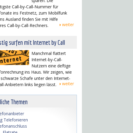
sparen. Die
tigste Call-by-Call-Nummer für
fonate ins Festnetz, zum Mobilfunk
ins Ausland finden Sie mit Hilfe
weiter
res Call-by-Call-Rechners.
tig surfen mit Internet by Call
Manchmal flattert
Internet-by-Call-
Nutzern eine deftige
fonrechnung ins Haus. Wir zeigen, wie
schwarze Schafe unter den Internet-
weiter
ll-Anbietern links liegen lässt.
liche Themen
efonanbieter
lig Telefonieren
efonanschluss
 Flatrate