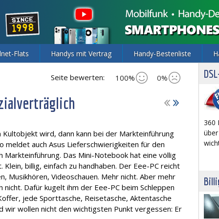
lnet-Flats
Handys mit Vertrag
Handy-Bestenliste
H
DSL-
Seite bewerten:
100%
0%
ozialverträglich
360 
über
 Kultobjekt wird, dann kann bei der Markteinführung
wich
So meldet auch Asus Lieferschwierigkeiten für den
 Markteinführung. Das Mini-Notebook hat eine völlig
lein, billig, einfach zu handhaben. Der Eee-PC reicht
en, Musikhören, Videoschauen. Mehr nicht. Aber mehr
Bill
 nicht. Dafür kugelt ihm der Eee-PC beim Schleppen
 Koffer, jede Sporttasche, Reisetasche, Aktentasche
 wir wollen nicht den wichtigsten Punkt vergessen: Er