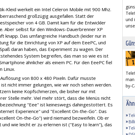
güns
k-Kleid werkelt ein Intel Celeron Mobile mit 900 Mhz.
Tele
berraschend großzügig ausgefallen. Statt der
und 
estspeicher von 4 GB. Damit kam für die Entwickler
unse
ge. Aber selbst für den Windows-Dauerbrenner XP
ft knapp. Das umfangreiche Handbuch (leider nur in
Güns
itung für die Einrichtung von XP auf dem EeePC, und
Spaß daran haben, das Experiment zu wagen. Der
tstehendes System begreifen, das man so wie es ist
 Smartphone ähnlicher als einem PC. Für den EeePC fiel
m Linux.
Tele
e Auflösung von 800 x 480 Pixeln. Dafür musste
man 
ist nicht immer gelungen, wie wir noch sehen werden.
by-Ca
tzern keine Kopfschmerzen, die bisher nur mit
er Stelle mehr. Viel mehr stört, dass die Menüs nicht
Ähn
tbezeichnung "Eee" ist keineswegs dahingestottert. Es
 Internet Experience" und "Excellent On-the-Go". Das
Tel
"Excellent On-the-Go") wird niemand bezweifeln. Ob er
Bil
 und wie leicht er zu erlernen ist ("Easy to learn"), das
Tel
DSL