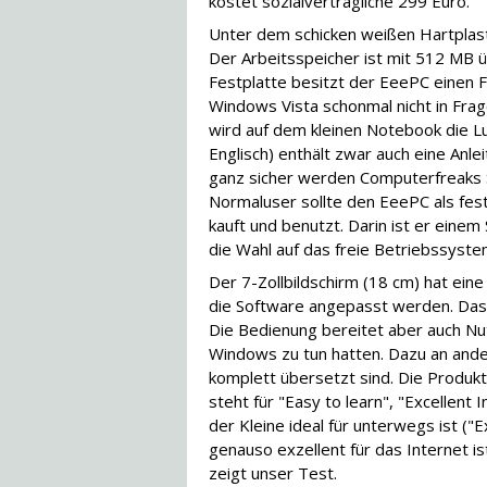
kostet sozialverträgliche 299 Euro.
Unter dem schicken weißen Hartplasti
Der Arbeitsspeicher ist mit 512 MB ü
Festplatte besitzt der EeePC einen F
Windows Vista schonmal nicht in Fra
wird auf dem kleinen Notebook die Lu
Englisch) enthält zwar auch eine Anle
ganz sicher werden Computerfreaks 
Normaluser sollte den EeePC als fes
kauft und benutzt. Darin ist er einem
die Wahl auf das freie Betriebssyste
Der 7-Zollbildschirm (18 cm) hat ein
die Software angepasst werden. Das 
Die Bedienung bereitet aber auch Nu
Windows zu tun hatten. Dazu an ander
komplett übersetzt sind. Die Produk
steht für "Easy to learn", "Excellent
der Kleine ideal für unterwegs ist (
genauso exzellent für das Internet ist
zeigt unser Test.