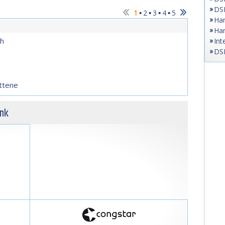
DSL
▪
▪
▪
▪
1
2
3
4
5
Han
Han
ch
Int
DS
ttene
unk