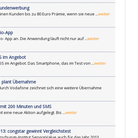
r Kundenwerbung
inen Kunden bis zu 80 Euro Prämie, wenn sie neue ...
weiter
dio-App
o- App an. Die Anwendung läuft nicht nur auf ...
weiter
5S im Angebot
S im Angebot. Das Smartphone, das im Test von ...
weiter
s plant Übernahme
urch Vodafone zeichnet sich eine weitere Übernahme
f mit 200 Minuten und SMS
t eine neue Aktion aufgelegt. Bis ...
weiter
13: congstar gewinnt Vergleichstest
rschungs-Institut ServiceValue auch für das Jahr 2013