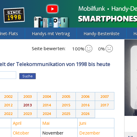
lnet-Flats
Handys mit Vertrag
Handy-Bestenliste
H
Seite bewerten:
100%
0%
elt der Telekommunikation von 1998 bis heute
2002
2003
2004
2005
2006
2007
2012
2013
2014
2015
2016
2017
2022
2023
2024
2025
2026
April
Mai
Juni
Oktober
November
Dezember