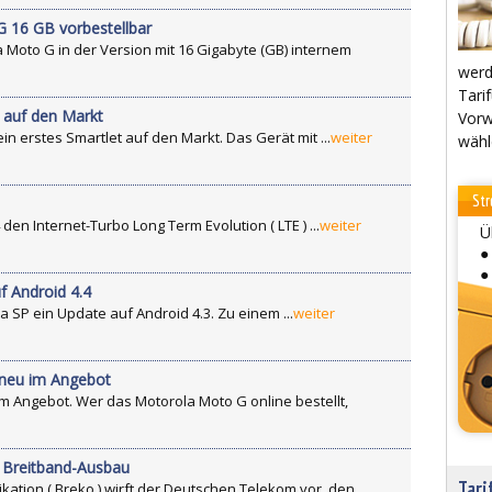
 16 GB vorbestellbar
Moto G in der Version mit 16 Gigabyte (GB) internem
werd
Tarif
 auf den Markt
Vorw
in erstes Smartlet auf den Markt. Das Gerät mit ...
weiter
wähl
Str
en Internet-Turbo Long Term Evolution ( LTE ) ...
weiter
Ü
●
●
f Android 4.4
 SP ein Update auf Android 4.3. Zu einem ...
weiter
 neu im Angebot
im Angebot. Wer das Motorola Moto G online bestellt,
 Breitband-Ausbau
Tari
ion ( Breko ) wirft der Deutschen Telekom vor, den