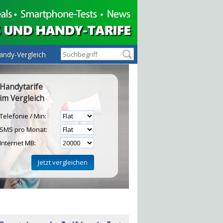
andy-Vergleich
Handytarife
im Vergleich
Telefonie / Min:
SMS pro Monat:
Internet MB:
H