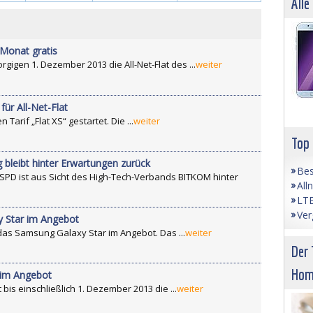
Alle
 Monat gratis
igen 1. Dezember 2013 die All-Net-Flat des ...
weiter
ür All-Net-Flat
arif „Flat XS“ gestartet. Die ...
weiter
Top
 bleibt hinter Erwartungen zurück
Bes
 SPD ist aus Sicht des High-Tech-Verbands BITKOM hinter
All
LTE
Ver
y Star im Angebot
das Samsung Galaxy Star im Angebot. Das ...
weiter
Der 
Hom
" im Angebot
bis einschließlich 1. Dezember 2013 die ...
weiter