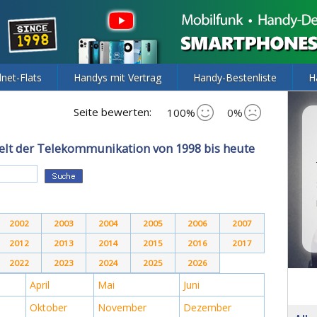
lnet-Flats
Handys mit Vertrag
Handy-Bestenliste
H
Seite bewerten:
100%
0%
elt der Telekommunikation von 1998 bis heute
2002
2003
2004
2005
2006
2007
2012
2013
2014
2015
2016
2017
2022
2023
2024
2025
2026
April
Mai
Juni
Oktober
November
Dezember