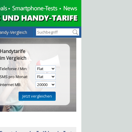
andy-Vergleich
Handytarife
im Vergleich
Telefonie / Min:
SMS pro Monat:
Internet MB:
H