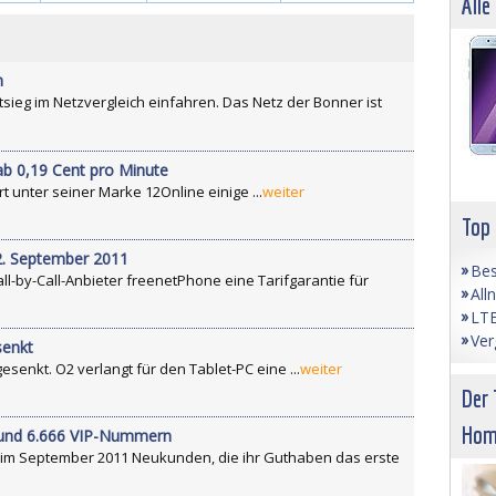
Alle
m
ieg im Netzvergleich einfahren. Das Netz der Bonner ist
 ab 0,19 Cent pro Minute
t unter seiner Marke 12Online einige ...
weiter
Top
12. September 2011
Bes
ll-by-Call-Anbieter freenetPhone eine Tarifgarantie für
All
LTE
Ver
senkt
esenkt. O2 verlangt für den Tablet-PC eine ...
weiter
Der 
Hom
a und 6.666 VIP-Nummern
t im September 2011 Neukunden, die ihr Guthaben das erste