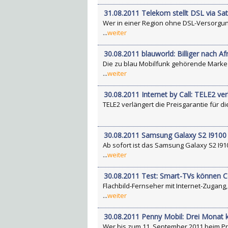
31.08.2011 Telekom stellt DSL via Sate
Wer in einer Region ohne DSL-Versorgun
...
weiter
30.08.2011 blauworld: Billiger nach Af
Die zu blau Mobilfunk gehörende Marke bl
...
weiter
30.08.2011 Internet by Call: TELE2 ver
TELE2 verlängert die Preisgarantie für die I
30.08.2011 Samsung Galaxy S2 I9100 
Ab sofort ist das Samsung Galaxy S2 I91
...
weiter
30.08.2011 Test: Smart-TVs können C
Flachbild-Fernseher mit Internet-Zugan
...
weiter
30.08.2011 Penny Mobil: Drei Monat
Wer bis zum 11. September 2011 beim Pr