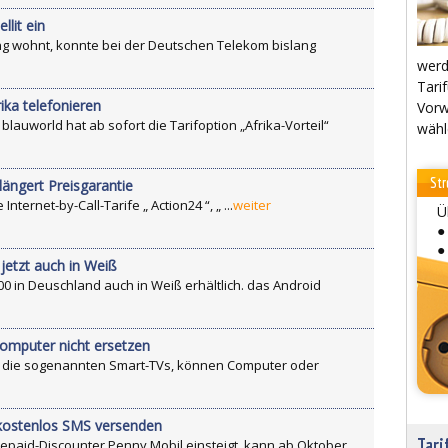
llit ein
g wohnt, konnte bei der Deutschen Telekom bislang
werd
Tarif
rika telefonieren
Vorw
auworld hat ab sofort die Tarifoption „Afrika-Vorteil“
wähl
Str
längert Preisgarantie
nternet-by-Call-Tarife „ Action24 “, „ ...
weiter
Ü
●
●
jetzt auch in Weiß
00 in Deuschland auch in Weiß erhältlich. das Android
omputer nicht ersetzen
g, die sogenannten Smart-TVs, können Computer oder
 kostenlos SMS versenden
Tari
epaid-Discounter Penny Mobil einsteigt, kann ab Oktober