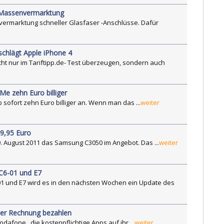
t Massenvermarktung
ermarktung schneller Glasfaser -Anschlüsse. Dafür
schlägt Apple iPhone 4
ht nur im Tariftipp.de- Test überzeugen, sondern auch
e zehn Euro billiger
sofort zehn Euro billiger an. Wenn man das ...
weiter
49,95 Euro
. August 2011 das Samsung C3050 im Angebot. Das ...
weiter
 C6-01 und E7
-01 und E7 wird es in den nächsten Wochen ein Update des
ber Rechnung bezahlen
fone , die kostenpflichtige Apps auf ihr ...
weiter