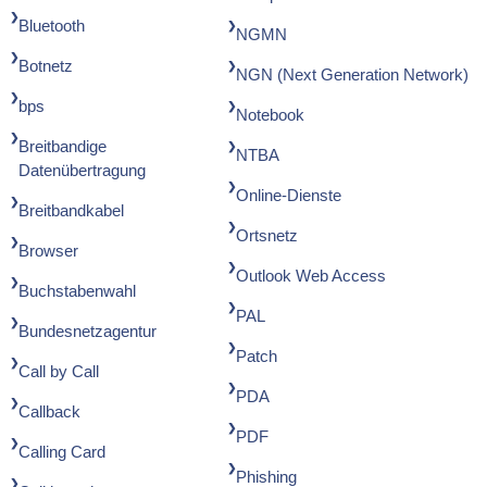
Bluetooth
NGMN
Botnetz
NGN (Next Generation Network)
bps
Notebook
Breitbandige
NTBA
Datenübertragung
Online-Dienste
Breitbandkabel
Ortsnetz
Browser
Outlook Web Access
Buchstabenwahl
PAL
Bundesnetzagentur
Patch
Call by Call
PDA
Callback
PDF
Calling Card
Phishing