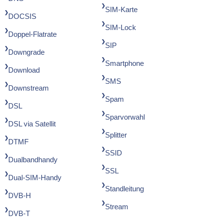
SIM-Karte
DOCSIS
SIM-Lock
Doppel-Flatrate
SIP
Downgrade
Smartphone
Download
SMS
Downstream
Spam
DSL
Sparvorwahl
DSL via Satellit
Splitter
DTMF
SSID
Dualbandhandy
SSL
Dual-SIM-Handy
Standleitung
DVB-H
Stream
DVB-T