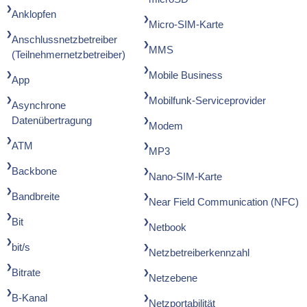
Anklopfen
Micro-SIM-Karte
Anschlussnetzbetreiber
MMS
(Teilnehmernetzbetreiber)
Mobile Business
App
Mobilfunk-Serviceprovider
Asynchrone
Datenübertragung
Modem
ATM
MP3
Backbone
Nano-SIM-Karte
Bandbreite
Near Field Communication (NFC)
Bit
Netbook
bit/s
Netzbetreiberkennzahl
Bitrate
Netzebene
B-Kanal
Netzportabilität