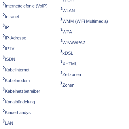
Internettelefonie (VoIP)
WLAN
Intranet
WMM (WiFi Multimedia)
IP
WPA
IP-Adresse
WPA/WPA2
IPTV
xDSL
ISDN
XHTML
Kabelinternet
Zeitzonen
Kabelmodem
Zonen
Kabelnetzbetreiber
Kanalbündelung
Kinderhandys
LAN