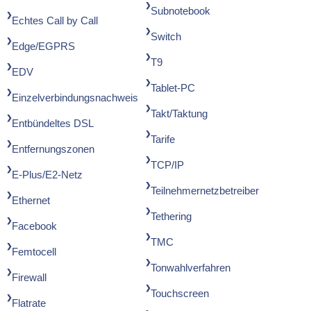
Subnotebook
Echtes Call by Call
Switch
Edge/EGPRS
T9
EDV
Tablet-PC
Einzelverbindungsnachweis
Takt/Taktung
Entbündeltes DSL
Tarife
Entfernungszonen
TCP/IP
E-Plus/E2-Netz
Teilnehmernetzbetreiber
Ethernet
Tethering
Facebook
TMC
Femtocell
Tonwahlverfahren
Firewall
Touchscreen
Flatrate