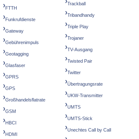
Trackball
FTTH
Tribandhandy
Funkrufdienste
Triple Play
Gateway
Trojaner
Gebührenimpuls
TV-Ausgang
Geotagging
Twisted Pair
Glasfaser
Twitter
GPRS
Übertragungsrate
GPS
UKW-Transmitter
Großhandelsflatrate
UMTS
GSM
UMTS-Stick
HBCI
Unechtes Call by Call
HDMI