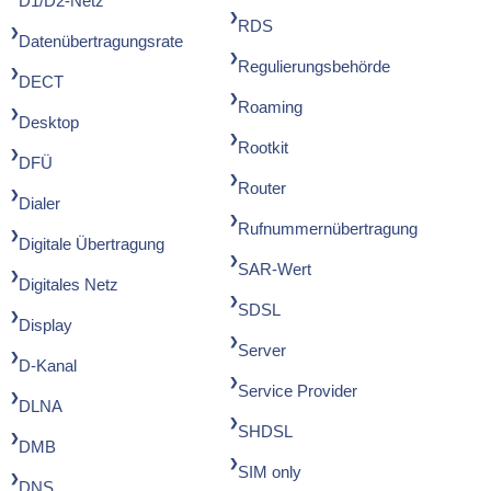
D1/D2-Netz
RDS
Datenübertragungsrate
Regulierungsbehörde
DECT
Roaming
Desktop
Rootkit
DFÜ
Router
Dialer
Rufnummernübertragung
Digitale Übertragung
SAR-Wert
Digitales Netz
SDSL
Display
Server
D-Kanal
Service Provider
DLNA
SHDSL
DMB
SIM only
DNS