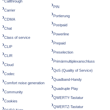
Callthrough
PIN
Carrier
Portierung
CDMA
Postpaid
Chat
Powerline
Class of service
Prepaid
CLIP
Preselection
CLIR
Primärmultiplexanschluss
Cloud
QoS (Quality of Service)
Codec
Quadband-Handy
Comfort noise generation
Quadruple Play
Community
QWERTY-Tastatur
Cookies
QWERTZ-Tastatur