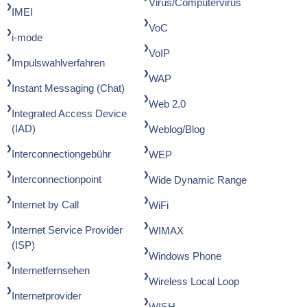
Virus/Computervirus
IMEI
VoC
i-mode
VoIP
Impulswahlverfahren
WAP
Instant Messaging (Chat)
Web 2.0
Integrated Access Device
(IAD)
Weblog/Blog
Interconnectiongebühr
WEP
Interconnectionpoint
Wide Dynamic Range
Internet by Call
WiFi
Internet Service Provider
WIMAX
(ISP)
Windows Phone
Internetfernsehen
Wireless Local Loop
Internetprovider
WISH