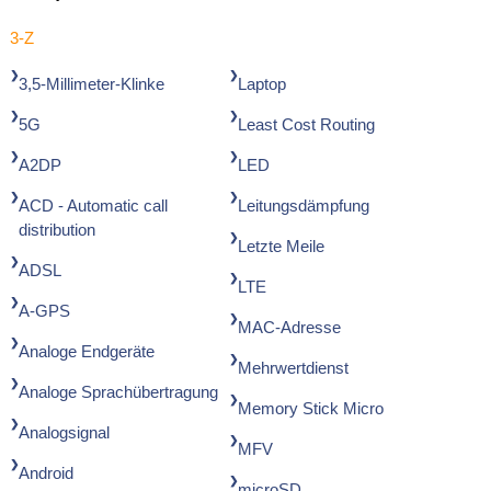
3-Z
3,5-Millimeter-Klinke
Laptop
5G
Least Cost Routing
A2DP
LED
ACD - Automatic call
Leitungsdämpfung
distribution
Letzte Meile
ADSL
LTE
A-GPS
MAC-Adresse
Analoge Endgeräte
Mehrwertdienst
Analoge Sprachübertragung
Memory Stick Micro
Analogsignal
MFV
Android
microSD