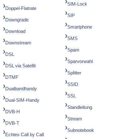
SIM-Lock
Doppel-Flatrate
SIP
Downgrade
Smartphone
Download
SMS
Downstream
Spam
DSL
Sparvorwahl
DSL via Satellit
Splitter
DTMF
SSID
Dualbandhandy
SSL
Dual-SIM-Handy
Standleitung
DVB-H
Stream
DVB-T
Subnotebook
Echtes Call by Call