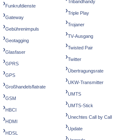
Tribandhandy
Funkrufdienste
Triple Play
Gateway
Trojaner
Gebührenimpuls
TV-Ausgang
Geotagging
Twisted Pair
Glasfaser
Twitter
GPRS
Übertragungsrate
GPS
UKW-Transmitter
Großhandelsflatrate
UMTS
GSM
UMTS-Stick
HBCI
Unechtes Call by Call
HDMI
Update
HDSL