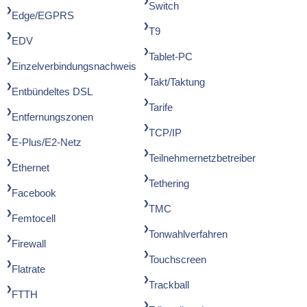
Switch
Edge/EGPRS
T9
EDV
Tablet-PC
Einzelverbindungsnachweis
Takt/Taktung
Entbündeltes DSL
Tarife
Entfernungszonen
TCP/IP
E-Plus/E2-Netz
Teilnehmernetzbetreiber
Ethernet
Tethering
Facebook
TMC
Femtocell
Tonwahlverfahren
Firewall
Touchscreen
Flatrate
Trackball
FTTH