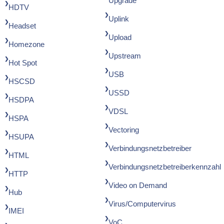
Upgrade
HDTV
Uplink
Headset
Upload
Homezone
Upstream
Hot Spot
USB
HSCSD
USSD
HSDPA
VDSL
HSPA
Vectoring
HSUPA
Verbindungsnetzbetreiber
HTML
Verbindungsnetzbetreiberkennzahl
HTTP
Video on Demand
Hub
Virus/Computervirus
IMEI
VoC