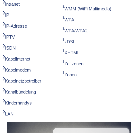
Intranet
WMM (WiFi Multimedia)
IP
WPA
IP-Adresse
WPA/WPA2
IPTV
xDSL
ISDN
XHTML
Kabelinternet
Zeitzonen
Kabelmodem
Zonen
Kabelnetzbetreiber
Kanalbündelung
Kinderhandys
LAN