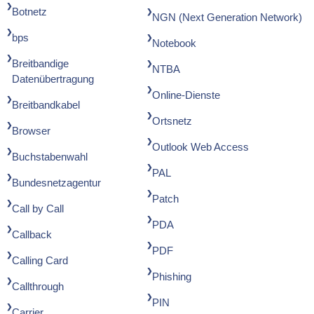
Botnetz
NGN (Next Generation Network)
bps
Notebook
Breitbandige
NTBA
Datenübertragung
Online-Dienste
Breitbandkabel
Ortsnetz
Browser
Outlook Web Access
Buchstabenwahl
PAL
Bundesnetzagentur
Patch
Call by Call
PDA
Callback
PDF
Calling Card
Phishing
Callthrough
PIN
Carrier