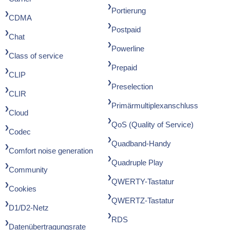
Portierung
CDMA
Postpaid
Chat
Powerline
Class of service
Prepaid
CLIP
Preselection
CLIR
Primärmultiplexanschluss
Cloud
QoS (Quality of Service)
Codec
Quadband-Handy
Comfort noise generation
Quadruple Play
Community
QWERTY-Tastatur
Cookies
QWERTZ-Tastatur
D1/D2-Netz
RDS
Datenübertragungsrate