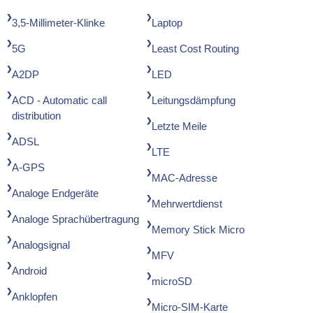
3,5-Millimeter-Klinke
Laptop
5G
Least Cost Routing
A2DP
LED
ACD - Automatic call
Leitungsdämpfung
distribution
Letzte Meile
ADSL
LTE
A-GPS
MAC-Adresse
Analoge Endgeräte
Mehrwertdienst
Analoge Sprachübertragung
Memory Stick Micro
Analogsignal
MFV
Android
microSD
Anklopfen
Micro-SIM-Karte