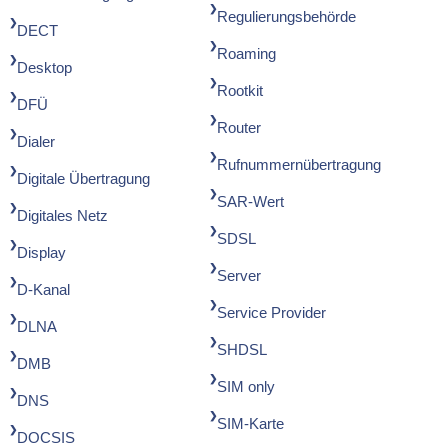
Regulierungsbehörde
DECT
Roaming
Desktop
Rootkit
DFÜ
Router
Dialer
Rufnummernübertragung
Digitale Übertragung
SAR-Wert
Digitales Netz
SDSL
Display
Server
D-Kanal
Service Provider
DLNA
SHDSL
DMB
SIM only
DNS
SIM-Karte
DOCSIS