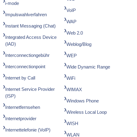
i-mode
VoIP
Impulswahlverfahren
WAP
Instant Messaging (Chat)
Web 2.0
Integrated Access Device
(IAD)
Weblog/Blog
Interconnectiongebühr
WEP
Interconnectionpoint
Wide Dynamic Range
Internet by Call
WiFi
Internet Service Provider
WIMAX
(ISP)
Windows Phone
Internetfernsehen
Wireless Local Loop
Internetprovider
WISH
Internettelefonie (VoIP)
WLAN