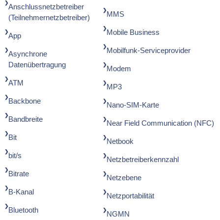
Anschlussnetzbetreiber
MMS
(Teilnehmernetzbetreiber)
Mobile Business
App
Mobilfunk-Serviceprovider
Asynchrone
Datenübertragung
Modem
ATM
MP3
Backbone
Nano-SIM-Karte
Bandbreite
Near Field Communication (NFC)
Bit
Netbook
bit/s
Netzbetreiberkennzahl
Bitrate
Netzebene
B-Kanal
Netzportabilität
Bluetooth
NGMN