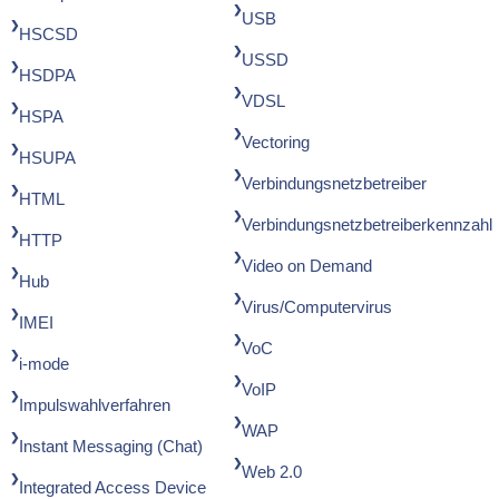
USB
HSCSD
USSD
HSDPA
VDSL
HSPA
Vectoring
HSUPA
Verbindungsnetzbetreiber
HTML
Verbindungsnetzbetreiberkennzahl
HTTP
Video on Demand
Hub
Virus/Computervirus
IMEI
VoC
i-mode
VoIP
Impulswahlverfahren
WAP
Instant Messaging (Chat)
Web 2.0
Integrated Access Device