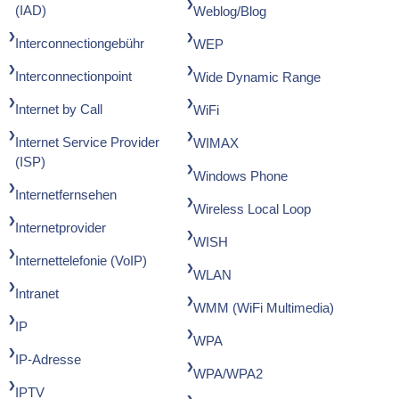
(IAD)
Weblog/Blog
Interconnectiongebühr
WEP
Interconnectionpoint
Wide Dynamic Range
Internet by Call
WiFi
Internet Service Provider
WIMAX
(ISP)
Windows Phone
Internetfernsehen
Wireless Local Loop
Internetprovider
WISH
Internettelefonie (VoIP)
WLAN
Intranet
WMM (WiFi Multimedia)
IP
WPA
IP-Adresse
WPA/WPA2
IPTV