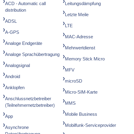
ACD - Automatic call
Leitungsdämpfung
distribution
Letzte Meile
ADSL
LTE
A-GPS
MAC-Adresse
Analoge Endgeräte
Mehrwertdienst
Analoge Sprachübertragung
Memory Stick Micro
Analogsignal
MFV
Android
microSD
Anklopfen
Micro-SIM-Karte
Anschlussnetzbetreiber
MMS
(Teilnehmernetzbetreiber)
Mobile Business
App
Mobilfunk-Serviceprovider
Asynchrone
Datenübertragung