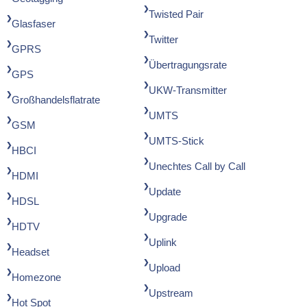
Twisted Pair
Glasfaser
Twitter
GPRS
Übertragungsrate
GPS
UKW-Transmitter
Großhandelsflatrate
UMTS
GSM
UMTS-Stick
HBCI
Unechtes Call by Call
HDMI
Update
HDSL
Upgrade
HDTV
Uplink
Headset
Upload
Homezone
Upstream
Hot Spot