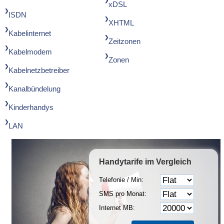
xDSL
ISDN
XHTML
Kabelinternet
Zeitzonen
Kabelmodem
Zonen
Kabelnetzbetreiber
Kanalbündelung
Kinderhandys
LAN
Handytarife
im Vergleich
Telefonie / Min:
SMS pro Monat:
Internet MB: