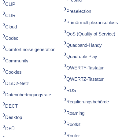
CLIP
Preselection
CLIR
Primärmultiplexanschluss
Cloud
QoS (Quality of Service)
Codec
Quadband-Handy
Comfort noise generation
Quadruple Play
Community
QWERTY-Tastatur
Cookies
QWERTZ-Tastatur
D1/D2-Netz
RDS
Datenübertragungsrate
Regulierungsbehörde
DECT
Roaming
Desktop
Rootkit
DFÜ
Router