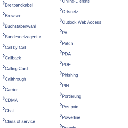
Online-Dienste
Breitbandkabel
Ortsnetz
Browser
Outlook Web Access
Buchstabenwahl
PAL
Bundesnetzagentur
Patch
Call by Call
PDA
Callback
PDF
Calling Card
Phishing
Callthrough
PIN
Carrier
Portierung
CDMA
Postpaid
Chat
Powerline
Class of service
Prepaid