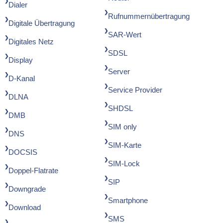
Dialer
Rufnummernübertragung
Digitale Übertragung
SAR-Wert
Digitales Netz
SDSL
Display
Server
D-Kanal
Service Provider
DLNA
SHDSL
DMB
SIM only
DNS
SIM-Karte
DOCSIS
SIM-Lock
Doppel-Flatrate
SIP
Downgrade
Smartphone
Download
SMS