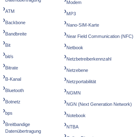
Modem
ATM
MP3
Backbone
Nano-SIM-Karte
Bandbreite
Near Field Communication (NFC)
Bit
Netbook
bit/s
Netzbetreiberkennzahl
Bitrate
Netzebene
B-Kanal
Netzportabilität
Bluetooth
NGMN
Botnetz
NGN (Next Generation Network)
bps
Notebook
Breitbandige
NTBA
Datenübertragung