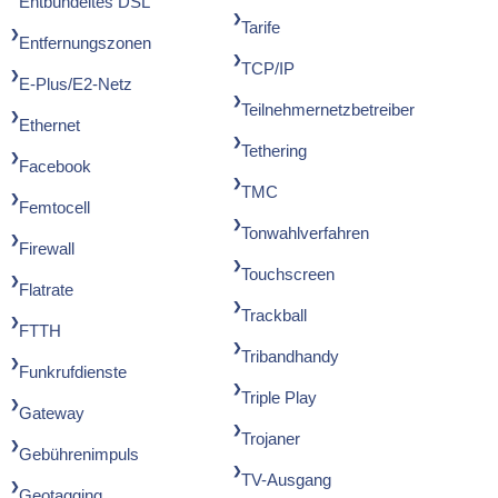
Entbündeltes DSL
Tarife
Entfernungszonen
TCP/IP
E-Plus/E2-Netz
Teilnehmernetzbetreiber
Ethernet
Tethering
Facebook
TMC
Femtocell
Tonwahlverfahren
Firewall
Touchscreen
Flatrate
Trackball
FTTH
Tribandhandy
Funkrufdienste
Triple Play
Gateway
Trojaner
Gebührenimpuls
TV-Ausgang
Geotagging