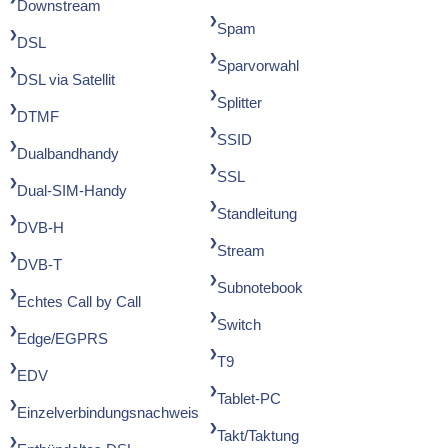
Downstream
Spam
DSL
Sparvorwahl
DSL via Satellit
Splitter
DTMF
SSID
Dualbandhandy
SSL
Dual-SIM-Handy
Standleitung
DVB-H
Stream
DVB-T
Subnotebook
Echtes Call by Call
Switch
Edge/EGPRS
T9
EDV
Tablet-PC
Einzelverbindungsnachweis
Takt/Taktung