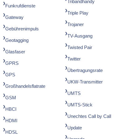
Tribandhandy
Funkrufdienste
Triple Play
Gateway
Trojaner
Gebührenimpuls
TV-Ausgang
Geotagging
Twisted Pair
Glasfaser
Twitter
GPRS
Übertragungsrate
GPS
UKW-Transmitter
Großhandelsflatrate
UMTS
GSM
UMTS-Stick
HBCI
Unechtes Call by Call
HDMI
Update
HDSL