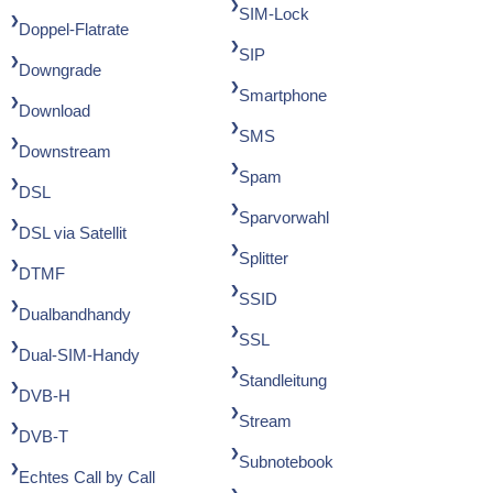
SIM-Lock
Doppel-Flatrate
SIP
Downgrade
Smartphone
Download
SMS
Downstream
Spam
DSL
Sparvorwahl
DSL via Satellit
Splitter
DTMF
SSID
Dualbandhandy
SSL
Dual-SIM-Handy
Standleitung
DVB-H
Stream
DVB-T
Subnotebook
Echtes Call by Call