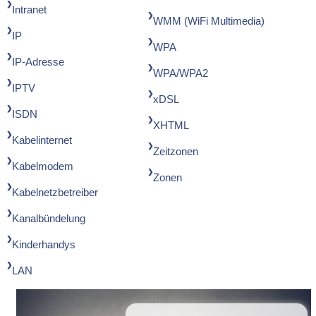
Intranet
WMM (WiFi Multimedia)
IP
WPA
IP-Adresse
WPA/WPA2
IPTV
xDSL
ISDN
XHTML
Kabelinternet
Zeitzonen
Kabelmodem
Zonen
Kabelnetzbetreiber
Kanalbündelung
Kinderhandys
LAN