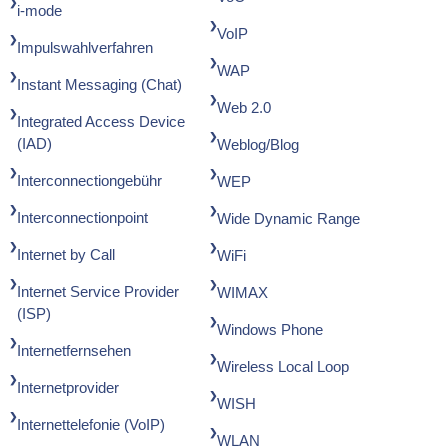
i-mode
VoIP
Impulswahlverfahren
WAP
Instant Messaging (Chat)
Web 2.0
Integrated Access Device
(IAD)
Weblog/Blog
Interconnectiongebühr
WEP
Interconnectionpoint
Wide Dynamic Range
Internet by Call
WiFi
Internet Service Provider
WIMAX
(ISP)
Windows Phone
Internetfernsehen
Wireless Local Loop
Internetprovider
WISH
Internettelefonie (VoIP)
WLAN