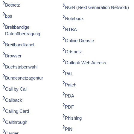
Botnetz
NGN (Next Generation Network)
bps
Notebook
Breitbandige
NTBA
Datenübertragung
Online-Dienste
Breitbandkabel
Ortsnetz
Browser
Outlook Web Access
Buchstabenwahl
PAL
Bundesnetzagentur
Patch
Call by Call
PDA
Callback
PDF
Calling Card
Phishing
Callthrough
PIN
Carrier