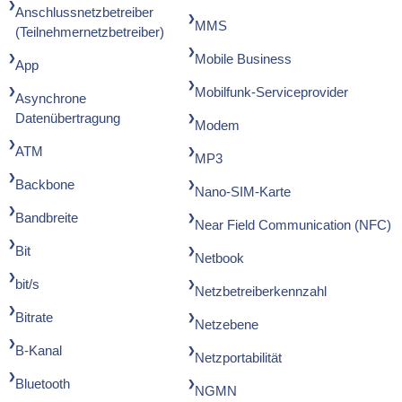
Anschlussnetzbetreiber
MMS
(Teilnehmernetzbetreiber)
Mobile Business
App
Mobilfunk-Serviceprovider
Asynchrone
Datenübertragung
Modem
ATM
MP3
Backbone
Nano-SIM-Karte
Bandbreite
Near Field Communication (NFC)
Bit
Netbook
bit/s
Netzbetreiberkennzahl
Bitrate
Netzebene
B-Kanal
Netzportabilität
Bluetooth
NGMN