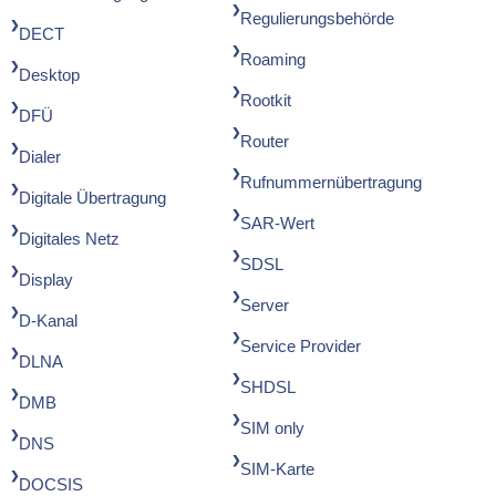
Regulierungsbehörde
DECT
Roaming
Desktop
Rootkit
DFÜ
Router
Dialer
Rufnummernübertragung
Digitale Übertragung
SAR-Wert
Digitales Netz
SDSL
Display
Server
D-Kanal
Service Provider
DLNA
SHDSL
DMB
SIM only
DNS
SIM-Karte
DOCSIS