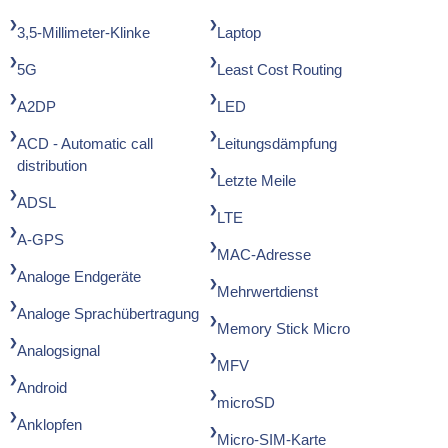
3,5-Millimeter-Klinke
Laptop
5G
Least Cost Routing
A2DP
LED
ACD - Automatic call
Leitungsdämpfung
distribution
Letzte Meile
ADSL
LTE
A-GPS
MAC-Adresse
Analoge Endgeräte
Mehrwertdienst
Analoge Sprachübertragung
Memory Stick Micro
Analogsignal
MFV
Android
microSD
Anklopfen
Micro-SIM-Karte