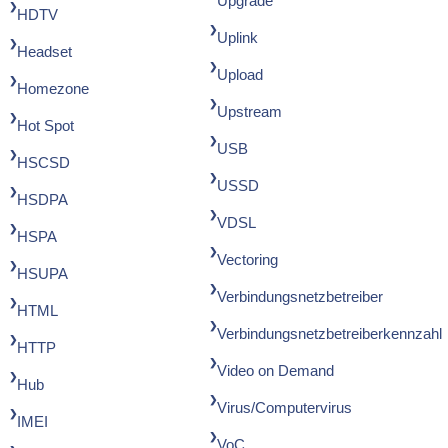
Upgrade
HDTV
Uplink
Headset
Upload
Homezone
Upstream
Hot Spot
USB
HSCSD
USSD
HSDPA
VDSL
HSPA
Vectoring
HSUPA
Verbindungsnetzbetreiber
HTML
Verbindungsnetzbetreiberkennzahl
HTTP
Video on Demand
Hub
Virus/Computervirus
IMEI
VoC