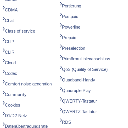
Portierung
CDMA
Postpaid
Chat
Powerline
Class of service
Prepaid
CLIP
Preselection
CLIR
Primärmultiplexanschluss
Cloud
QoS (Quality of Service)
Codec
Quadband-Handy
Comfort noise generation
Quadruple Play
Community
QWERTY-Tastatur
Cookies
QWERTZ-Tastatur
D1/D2-Netz
RDS
Datenübertragungsrate