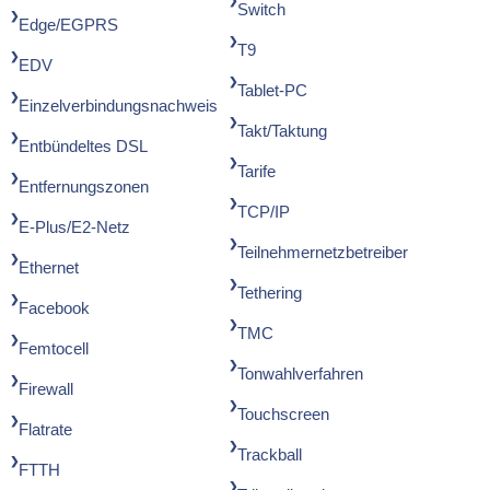
Switch
Edge/EGPRS
T9
EDV
Tablet-PC
Einzelverbindungsnachweis
Takt/Taktung
Entbündeltes DSL
Tarife
Entfernungszonen
TCP/IP
E-Plus/E2-Netz
Teilnehmernetzbetreiber
Ethernet
Tethering
Facebook
TMC
Femtocell
Tonwahlverfahren
Firewall
Touchscreen
Flatrate
Trackball
FTTH