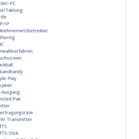
blet-PC
kt/Taktung
rife
P/IP
ilnehmernetzbetreiber
thering
MC
nwahlverfahren
uchscreen
ackball
ibandhandy
ple Play
ojaner
-Ausgang
isted Pair
itter
ertragungsrate
W-Transmitter
MTS
TS-Stick