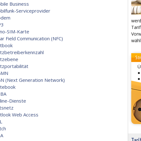
bile Business
bilfunk-Serviceprovider
odem
werd
P3
Tarif
no-SIM-Karte
Vorw
ar Field Communication (NFC)
wähl
tbook
tzbetreiberkennzahl
Str
tzebene
tzportabilität
Ü
●
GMN
●
N (Next Generation Network)
tebook
BA
line-Dienste
tsnetz
tlook Web Access
L
tch
A
Tari