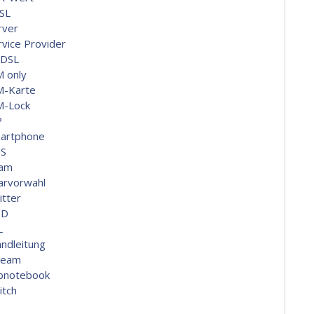
SL
rver
rvice Provider
DSL
M only
M-Karte
M-Lock
P
artphone
S
am
arvorwahl
itter
ID
L
andleitung
ream
bnotebook
itch