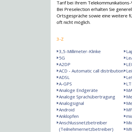
Tarif bei Ihrem Telekommunikations-V
Bei Preselection erhalten Sie genere
Ortsgespräche sowie eine weitere für
oft nicht möglich.
3-Z
3,5-Millimeter-Klinke
La
5G
Le
A2DP
LE
ACD - Automatic call distribution
Le
ADSL
Le
A-GPS
LT
Analoge Endgeräte
MA
Analoge Sprachübertragung
Me
Analogsignal
Me
Android
MF
Anklopfen
mi
Anschlussnetzbetreiber
Mi
(Teilnehmernetzbetreiber)
M