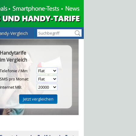
andy-Vergleich
Handytarife
im Vergleich
Telefonie / Min:
SMS pro Monat:
Internet MB:
H