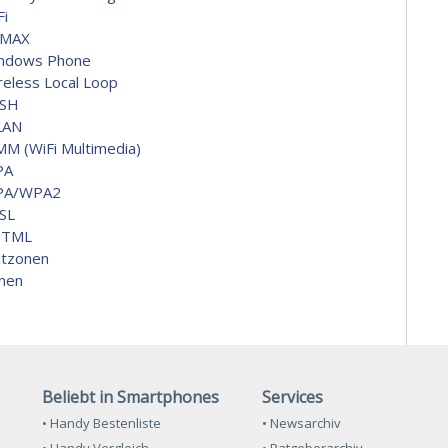
Fi
MAX
ndows Phone
reless Local Loop
SH
LAN
M (WiFi Multimedia)
PA
PA/WPA2
SL
HTML
itzonen
nen
Beliebt in Smartphones
Services
• Handy Bestenliste
• Newsarchiv
• Handy Vergleich
• Ratgeberarchiv