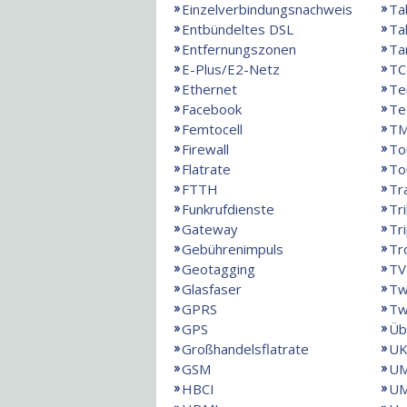
Einzelverbindungsnachweis
Ta
Entbündeltes DSL
Ta
Entfernungszonen
Ta
E-Plus/E2-Netz
TC
Ethernet
Te
Facebook
Te
Femtocell
T
Firewall
To
Flatrate
To
FTTH
Tr
Funkrufdienste
Tr
Gateway
Tri
Gebührenimpuls
Tr
Geotagging
TV
Glasfaser
Tw
GPRS
Tw
GPS
Üb
Großhandelsflatrate
UK
GSM
U
HBCI
UM