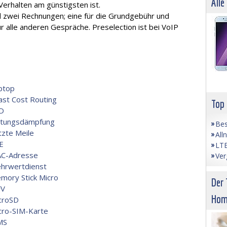
Alle
erhalten am günstigsten ist.
ll zwei Rechnungen; eine für die Grundgebühr und
 alle anderen Gespräche. Preselection ist bei VoIP
ptop
ast Cost Routing
Top
D
itungsdämpfung
Bes
tzte Meile
All
E
LTE
C-Adresse
Ver
hrwertdienst
mory Stick Micro
Der 
V
Hom
croSD
cro-SIM-Karte
MS