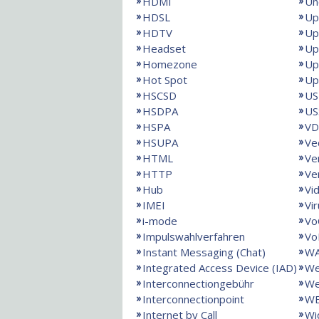
HDMI
Un
HDSL
Up
HDTV
Up
Headset
Up
Homezone
Up
Hot Spot
Up
HSCSD
US
HSDPA
US
HSPA
VD
HSUPA
Ve
HTML
Ve
HTTP
Ve
Hub
Vi
IMEI
Vi
i-mode
Vo
Impulswahlverfahren
Vo
Instant Messaging (Chat)
W
Integrated Access Device (IAD)
We
Interconnectiongebühr
We
Interconnectionpoint
W
Internet by Call
Wi