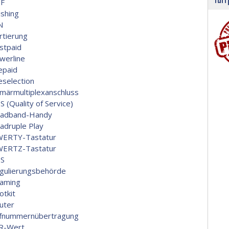
F
ishing
N
rtierung
stpaid
werline
epaid
eselection
imärmultiplexanschluss
S (Quality of Service)
adband-Handy
adruple Play
ERTY-Tastatur
ERTZ-Tastatur
S
gulierungsbehörde
aming
otkit
uter
fnummernübertragung
R-Wert