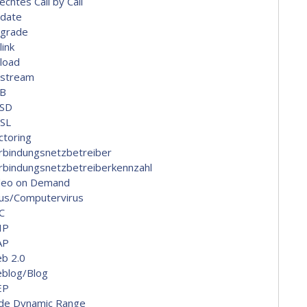
echtes Call by Call
date
grade
link
load
stream
B
SD
SL
ctoring
rbindungsnetzbetreiber
rbindungsnetzbetreiberkennzahl
deo on Demand
rus/Computervirus
C
IP
AP
b 2.0
blog/Blog
EP
de Dynamic Range