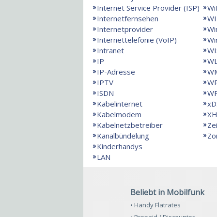
Internet Service Provider (ISP)
Wi
Internetfernsehen
WI
Internetprovider
Wi
Internettelefonie (VoIP)
Wi
Intranet
WI
IP
W
IP-Adresse
WM
IPTV
W
ISDN
W
Kabelinternet
xD
Kabelmodem
X
Kabelnetzbetreiber
Ze
Kanalbündelung
Zo
Kinderhandys
LAN
Beliebt in Mobilfunk
• Handy Flatrates
• Prepaid / Discounter