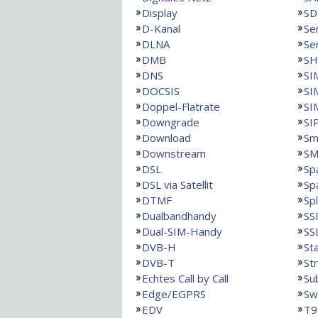
Display
SD
D-Kanal
Se
DLNA
Se
DMB
SH
DNS
SI
DOCSIS
SI
Doppel-Flatrate
SI
Downgrade
SI
Download
Sm
Downstream
SM
DSL
Sp
DSL via Satellit
Sp
DTMF
Spl
Dualbandhandy
SS
Dual-SIM-Handy
SS
DVB-H
St
DVB-T
St
Echtes Call by Call
Su
Edge/EGPRS
Sw
EDV
T9