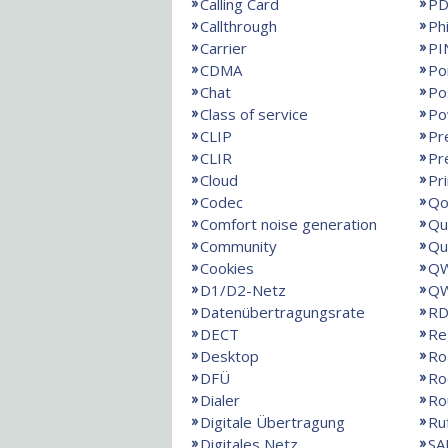
Calling Card
PD
Callthrough
Ph
Carrier
PI
CDMA
Po
Chat
Po
Class of service
Po
CLIP
Pr
CLIR
Pr
Cloud
Pr
Codec
Qo
Comfort noise generation
Qu
Community
Qu
Cookies
QW
D1/D2-Netz
QW
Datenübertragungsrate
RD
DECT
Re
Desktop
Ro
DFÜ
Ro
Dialer
Ro
Digitale Übertragung
Ru
Digitales Netz
SA