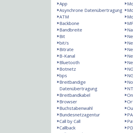
App
Mo
Asynchrone Datenübertragung
Mo
ATM
M
Backbone
M
Bandbreite
Na
Bit
Ne
bit/s
Ne
Bitrate
Ne
B-Kanal
Ne
Bluetooth
Ne
Botnetz
N
bps
NG
Breitbandige
No
Datenübertragung
NT
Breitbandkabel
On
Browser
Or
Buchstabenwahl
Ou
Bundesnetzagentur
PA
Call by Call
Pa
Callback
PD