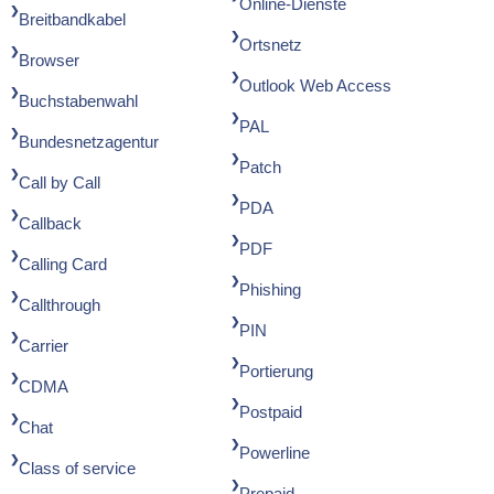
Online-Dienste
Breitbandkabel
Ortsnetz
Browser
Outlook Web Access
Buchstabenwahl
PAL
Bundesnetzagentur
Patch
Call by Call
PDA
Callback
PDF
Calling Card
Phishing
Callthrough
PIN
Carrier
Portierung
CDMA
Postpaid
Chat
Powerline
Class of service
Prepaid