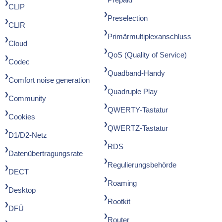
CLIP
Preselection
CLIR
Primärmultiplexanschluss
Cloud
QoS (Quality of Service)
Codec
Quadband-Handy
Comfort noise generation
Quadruple Play
Community
QWERTY-Tastatur
Cookies
QWERTZ-Tastatur
D1/D2-Netz
RDS
Datenübertragungsrate
Regulierungsbehörde
DECT
Roaming
Desktop
Rootkit
DFÜ
Router