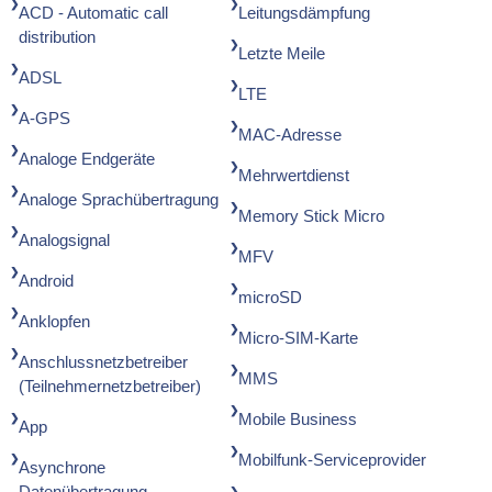
ACD - Automatic call
Leitungsdämpfung
distribution
Letzte Meile
ADSL
LTE
A-GPS
MAC-Adresse
Analoge Endgeräte
Mehrwertdienst
Analoge Sprachübertragung
Memory Stick Micro
Analogsignal
MFV
Android
microSD
Anklopfen
Micro-SIM-Karte
Anschlussnetzbetreiber
MMS
(Teilnehmernetzbetreiber)
Mobile Business
App
Mobilfunk-Serviceprovider
Asynchrone
Datenübertragung