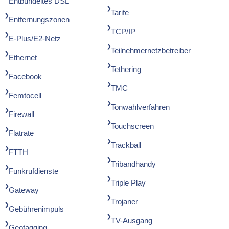
Entbündeltes DSL
Tarife
Entfernungszonen
TCP/IP
E-Plus/E2-Netz
Teilnehmernetzbetreiber
Ethernet
Tethering
Facebook
TMC
Femtocell
Tonwahlverfahren
Firewall
Touchscreen
Flatrate
Trackball
FTTH
Tribandhandy
Funkrufdienste
Triple Play
Gateway
Trojaner
Gebührenimpuls
TV-Ausgang
Geotagging