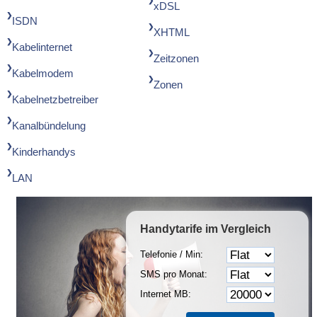
xDSL
ISDN
XHTML
Kabelinternet
Zeitzonen
Kabelmodem
Zonen
Kabelnetzbetreiber
Kanalbündelung
Kinderhandys
LAN
Handytarife
im Vergleich
Telefonie / Min:
SMS pro Monat:
Internet MB: