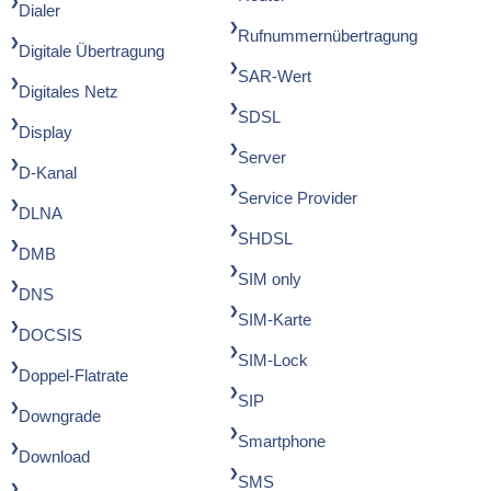
Dialer
Rufnummernübertragung
Digitale Übertragung
SAR-Wert
Digitales Netz
SDSL
Display
Server
D-Kanal
Service Provider
DLNA
SHDSL
DMB
SIM only
DNS
SIM-Karte
DOCSIS
SIM-Lock
Doppel-Flatrate
SIP
Downgrade
Smartphone
Download
SMS