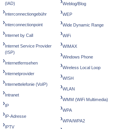
(IAD)
Weblog/Blog
Interconnectiongebühr
WEP
Interconnectionpoint
Wide Dynamic Range
Internet by Call
WiFi
Internet Service Provider
WIMAX
(ISP)
Windows Phone
Internetfernsehen
Wireless Local Loop
Internetprovider
WISH
Internettelefonie (VoIP)
WLAN
Intranet
WMM (WiFi Multimedia)
IP
WPA
IP-Adresse
WPA/WPA2
IPTV