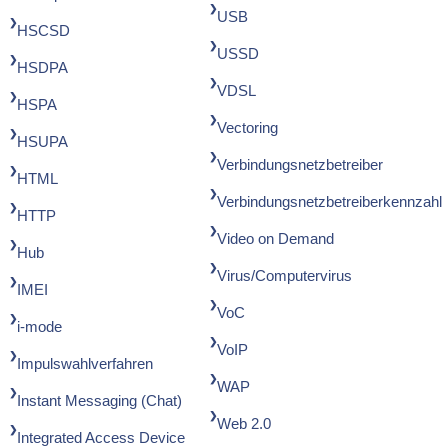
USB
HSCSD
USSD
HSDPA
VDSL
HSPA
Vectoring
HSUPA
Verbindungsnetzbetreiber
HTML
Verbindungsnetzbetreiberkennzahl
HTTP
Video on Demand
Hub
Virus/Computervirus
IMEI
VoC
i-mode
VoIP
Impulswahlverfahren
WAP
Instant Messaging (Chat)
Web 2.0
Integrated Access Device