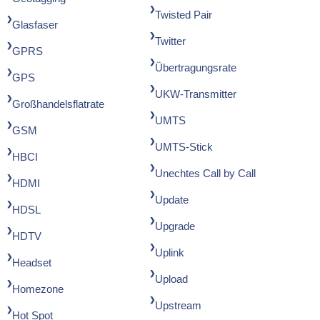
Twisted Pair
Glasfaser
Twitter
GPRS
Übertragungsrate
GPS
UKW-Transmitter
Großhandelsflatrate
UMTS
GSM
UMTS-Stick
HBCI
Unechtes Call by Call
HDMI
Update
HDSL
Upgrade
HDTV
Uplink
Headset
Upload
Homezone
Upstream
Hot Spot