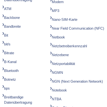
Modem
ATM
MP3
Backbone
Nano-SIM-Karte
Bandbreite
Near Field Communication (NFC)
Bit
Netbook
bit/s
Netzbetreiberkennzahl
Bitrate
Netzebene
B-Kanal
Netzportabilität
Bluetooth
NGMN
Botnetz
NGN (Next Generation Network)
bps
Notebook
Breitbandige
NTBA
Datenübertragung