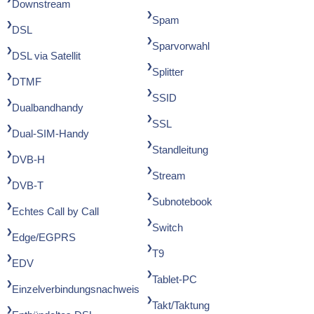
Downstream
Spam
DSL
Sparvorwahl
DSL via Satellit
Splitter
DTMF
SSID
Dualbandhandy
SSL
Dual-SIM-Handy
Standleitung
DVB-H
Stream
DVB-T
Subnotebook
Echtes Call by Call
Switch
Edge/EGPRS
T9
EDV
Tablet-PC
Einzelverbindungsnachweis
Takt/Taktung