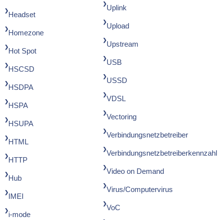
Uplink
Headset
Upload
Homezone
Upstream
Hot Spot
USB
HSCSD
USSD
HSDPA
VDSL
HSPA
Vectoring
HSUPA
Verbindungsnetzbetreiber
HTML
Verbindungsnetzbetreiberkennzahl
HTTP
Video on Demand
Hub
Virus/Computervirus
IMEI
VoC
i-mode