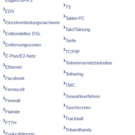
Edge/EGPRS
T9
EDV
Tablet-PC
Einzelverbindungsnachweis
Takt/Taktung
Entbündeltes DSL
Tarife
Entfernungszonen
TCP/IP
E-Plus/E2-Netz
Teilnehmernetzbetreiber
Ethernet
Tethering
Facebook
TMC
Femtocell
Tonwahlverfahren
Firewall
Touchscreen
Flatrate
Trackball
FTTH
Tribandhandy
Funkrufdienste