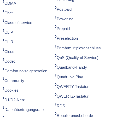
CDMA
Postpaid
Chat
Powerline
Class of service
Prepaid
CLIP
Preselection
CLIR
Primärmultiplexanschluss
Cloud
QoS (Quality of Service)
Codec
Quadband-Handy
Comfort noise generation
Quadruple Play
Community
QWERTY-Tastatur
Cookies
QWERTZ-Tastatur
D1/D2-Netz
RDS
Datenübertragungsrate
Regulierungsbehörde