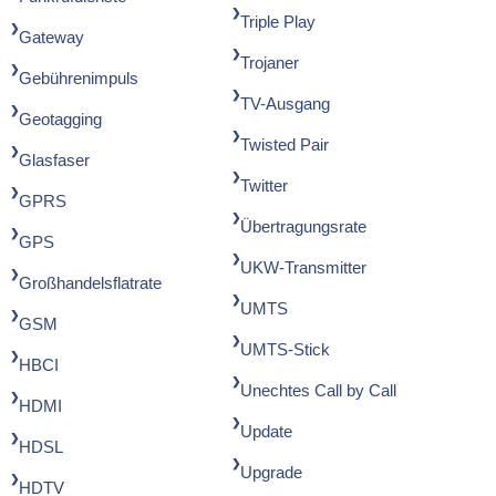
Triple Play
Gateway
Trojaner
Gebührenimpuls
TV-Ausgang
Geotagging
Twisted Pair
Glasfaser
Twitter
GPRS
Übertragungsrate
GPS
UKW-Transmitter
Großhandelsflatrate
UMTS
GSM
UMTS-Stick
HBCI
Unechtes Call by Call
HDMI
Update
HDSL
Upgrade
HDTV