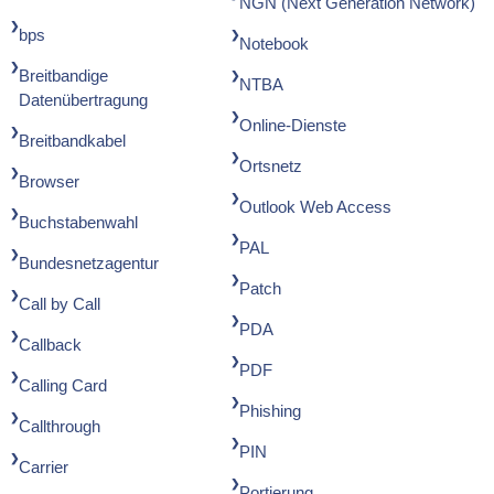
NGN (Next Generation Network)
bps
Notebook
Breitbandige
NTBA
Datenübertragung
Online-Dienste
Breitbandkabel
Ortsnetz
Browser
Outlook Web Access
Buchstabenwahl
PAL
Bundesnetzagentur
Patch
Call by Call
PDA
Callback
PDF
Calling Card
Phishing
Callthrough
PIN
Carrier
Portierung