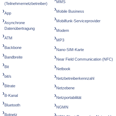
MMS
(Teilnehmernetzbetreiber)
Mobile Business
App
Mobilfunk-Serviceprovider
Asynchrone
Datenübertragung
Modem
ATM
MP3
Backbone
Nano-SIM-Karte
Bandbreite
Near Field Communication (NFC)
Bit
Netbook
bit/s
Netzbetreiberkennzahl
Bitrate
Netzebene
B-Kanal
Netzportabilität
Bluetooth
NGMN
Botnetz