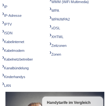
WMM (WiFi Multimedia)
IP
WPA
IP-Adresse
WPA/WPA2
IPTV
xDSL
ISDN
XHTML
Kabelinternet
Zeitzonen
Kabelmodem
Zonen
Kabelnetzbetreiber
Kanalbündelung
Kinderhandys
LAN
Handytarife
im Vergleich