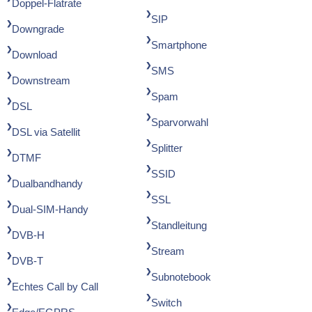
Doppel-Flatrate
SIP
Downgrade
Smartphone
Download
SMS
Downstream
Spam
DSL
Sparvorwahl
DSL via Satellit
Splitter
DTMF
SSID
Dualbandhandy
SSL
Dual-SIM-Handy
Standleitung
DVB-H
Stream
DVB-T
Subnotebook
Echtes Call by Call
Switch