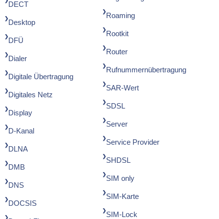
DECT
Roaming
Desktop
Rootkit
DFÜ
Router
Dialer
Rufnummernübertragung
Digitale Übertragung
SAR-Wert
Digitales Netz
SDSL
Display
Server
D-Kanal
Service Provider
DLNA
SHDSL
DMB
SIM only
DNS
SIM-Karte
DOCSIS
SIM-Lock