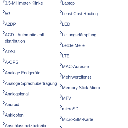
3,5-Millimeter-Klinke
Laptop
5G
Least Cost Routing
A2DP
LED
ACD - Automatic call
Leitungsdämpfung
distribution
Letzte Meile
ADSL
LTE
A-GPS
MAC-Adresse
Analoge Endgeräte
Mehrwertdienst
Analoge Sprachübertragung
Memory Stick Micro
Analogsignal
MFV
Android
microSD
Anklopfen
Micro-SIM-Karte
Anschlussnetzbetreiber