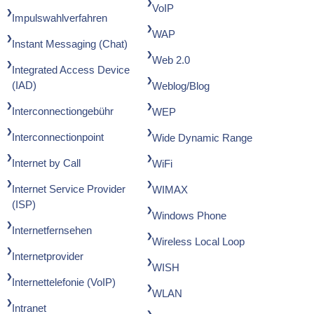
VoIP
Impulswahlverfahren
WAP
Instant Messaging (Chat)
Web 2.0
Integrated Access Device
(IAD)
Weblog/Blog
Interconnectiongebühr
WEP
Interconnectionpoint
Wide Dynamic Range
Internet by Call
WiFi
Internet Service Provider
WIMAX
(ISP)
Windows Phone
Internetfernsehen
Wireless Local Loop
Internetprovider
WISH
Internettelefonie (VoIP)
WLAN
Intranet