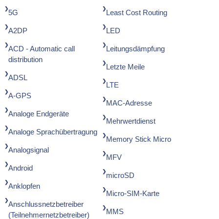
5G
Least Cost Routing
A2DP
LED
ACD - Automatic call
Leitungsdämpfung
distribution
Letzte Meile
ADSL
LTE
A-GPS
MAC-Adresse
Analoge Endgeräte
Mehrwertdienst
Analoge Sprachübertragung
Memory Stick Micro
Analogsignal
MFV
Android
microSD
Anklopfen
Micro-SIM-Karte
Anschlussnetzbetreiber
MMS
(Teilnehmernetzbetreiber)