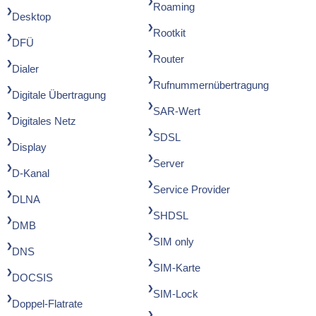
Roaming
Desktop
Rootkit
DFÜ
Router
Dialer
Rufnummernübertragung
Digitale Übertragung
SAR-Wert
Digitales Netz
SDSL
Display
Server
D-Kanal
Service Provider
DLNA
SHDSL
DMB
SIM only
DNS
SIM-Karte
DOCSIS
SIM-Lock
Doppel-Flatrate