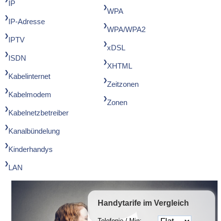
IP
WPA
IP-Adresse
WPA/WPA2
IPTV
xDSL
ISDN
XHTML
Kabelinternet
Zeitzonen
Kabelmodem
Zonen
Kabelnetzbetreiber
Kanalbündelung
Kinderhandys
LAN
Handytarife
im Vergleich
Telefonie / Min: