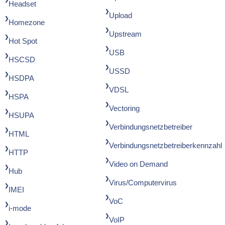
Headset
Upload
Homezone
Upstream
Hot Spot
USB
HSCSD
USSD
HSDPA
VDSL
HSPA
Vectoring
HSUPA
Verbindungsnetzbetreiber
HTML
Verbindungsnetzbetreiberkennzahl
HTTP
Video on Demand
Hub
Virus/Computervirus
IMEI
VoC
i-mode
VoIP