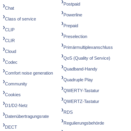
Postpaid
Chat
Powerline
Class of service
Prepaid
CLIP
Preselection
CLIR
Primärmultiplexanschluss
Cloud
QoS (Quality of Service)
Codec
Quadband-Handy
Comfort noise generation
Quadruple Play
Community
QWERTY-Tastatur
Cookies
QWERTZ-Tastatur
D1/D2-Netz
RDS
Datenübertragungsrate
Regulierungsbehörde
DECT