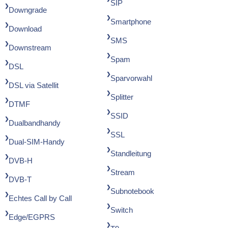
SIP
Downgrade
Smartphone
Download
SMS
Downstream
Spam
DSL
Sparvorwahl
DSL via Satellit
Splitter
DTMF
SSID
Dualbandhandy
SSL
Dual-SIM-Handy
Standleitung
DVB-H
Stream
DVB-T
Subnotebook
Echtes Call by Call
Switch
Edge/EGPRS