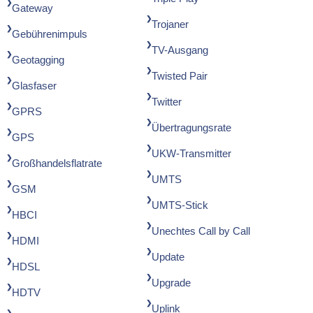
Gateway
Trojaner
Gebührenimpuls
TV-Ausgang
Geotagging
Twisted Pair
Glasfaser
Twitter
GPRS
Übertragungsrate
GPS
UKW-Transmitter
Großhandelsflatrate
UMTS
GSM
UMTS-Stick
HBCI
Unechtes Call by Call
HDMI
Update
HDSL
Upgrade
HDTV
Uplink