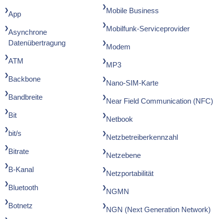
Mobile Business
App
Mobilfunk-Serviceprovider
Asynchrone
Datenübertragung
Modem
ATM
MP3
Backbone
Nano-SIM-Karte
Bandbreite
Near Field Communication (NFC)
Bit
Netbook
bit/s
Netzbetreiberkennzahl
Bitrate
Netzebene
B-Kanal
Netzportabilität
Bluetooth
NGMN
Botnetz
NGN (Next Generation Network)