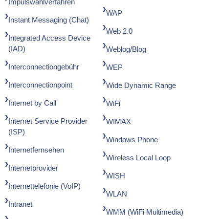
Impulswahlverfahren
WAP
Instant Messaging (Chat)
Web 2.0
Integrated Access Device
(IAD)
Weblog/Blog
Interconnectiongebühr
WEP
Interconnectionpoint
Wide Dynamic Range
Internet by Call
WiFi
Internet Service Provider
WIMAX
(ISP)
Windows Phone
Internetfernsehen
Wireless Local Loop
Internetprovider
WISH
Internettelefonie (VoIP)
WLAN
Intranet
WMM (WiFi Multimedia)