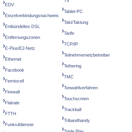
T9
EDV
Tablet-PC
Einzelverbindungsnachweis
Takt/Taktung
Entbündeltes DSL
Tarife
Entfernungszonen
TCP/IP
E-Plus/E2-Netz
Teilnehmernetzbetreiber
Ethernet
Tethering
Facebook
TMC
Femtocell
Tonwahlverfahren
Firewall
Touchscreen
Flatrate
Trackball
FTTH
Tribandhandy
Funkrufdienste
Triple Play