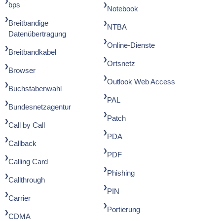
bps
Notebook
Breitbandige
NTBA
Datenübertragung
Online-Dienste
Breitbandkabel
Ortsnetz
Browser
Outlook Web Access
Buchstabenwahl
PAL
Bundesnetzagentur
Patch
Call by Call
PDA
Callback
PDF
Calling Card
Phishing
Callthrough
PIN
Carrier
Portierung
CDMA