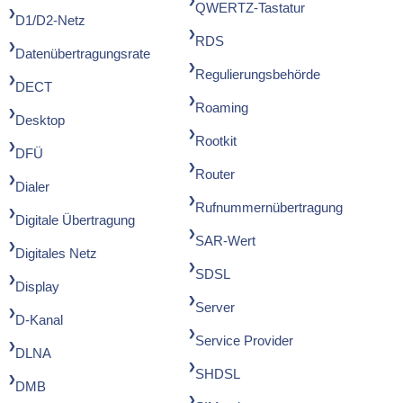
QWERTZ-Tastatur
D1/D2-Netz
RDS
Datenübertragungsrate
Regulierungsbehörde
DECT
Roaming
Desktop
Rootkit
DFÜ
Router
Dialer
Rufnummernübertragung
Digitale Übertragung
SAR-Wert
Digitales Netz
SDSL
Display
Server
D-Kanal
Service Provider
DLNA
SHDSL
DMB