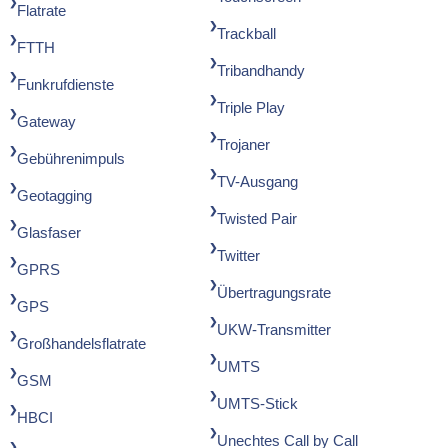
Flatrate
Trackball
FTTH
Tribandhandy
Funkrufdienste
Triple Play
Gateway
Trojaner
Gebührenimpuls
TV-Ausgang
Geotagging
Twisted Pair
Glasfaser
Twitter
GPRS
Übertragungsrate
GPS
UKW-Transmitter
Großhandelsflatrate
UMTS
GSM
UMTS-Stick
HBCI
Unechtes Call by Call