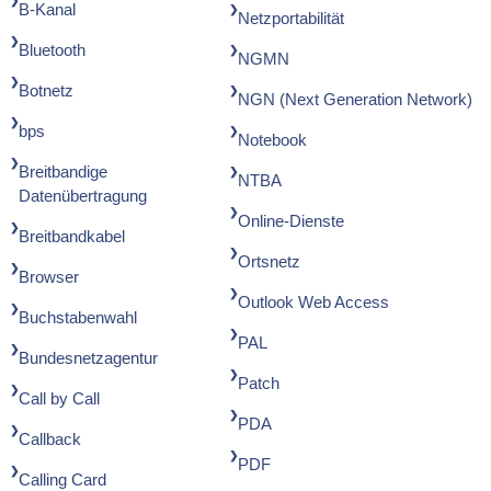
B-Kanal
Netzportabilität
Bluetooth
NGMN
Botnetz
NGN (Next Generation Network)
bps
Notebook
Breitbandige
NTBA
Datenübertragung
Online-Dienste
Breitbandkabel
Ortsnetz
Browser
Outlook Web Access
Buchstabenwahl
PAL
Bundesnetzagentur
Patch
Call by Call
PDA
Callback
PDF
Calling Card