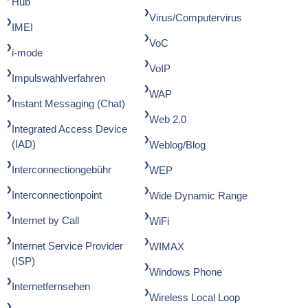
Hub
Virus/Computervirus
IMEI
VoC
i-mode
VoIP
Impulswahlverfahren
WAP
Instant Messaging (Chat)
Web 2.0
Integrated Access Device
(IAD)
Weblog/Blog
Interconnectiongebühr
WEP
Interconnectionpoint
Wide Dynamic Range
Internet by Call
WiFi
Internet Service Provider
WIMAX
(ISP)
Windows Phone
Internetfernsehen
Wireless Local Loop