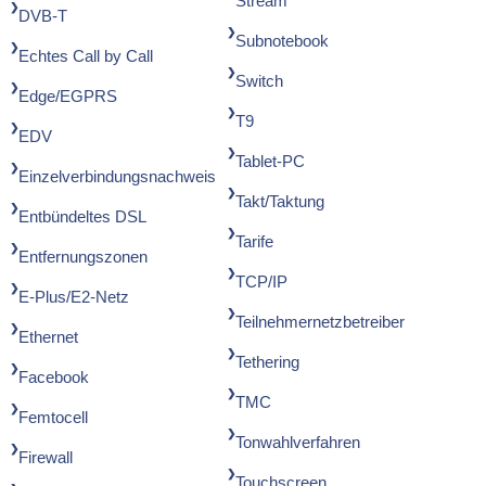
Stream
DVB-T
Subnotebook
Echtes Call by Call
Switch
Edge/EGPRS
T9
EDV
Tablet-PC
Einzelverbindungsnachweis
Takt/Taktung
Entbündeltes DSL
Tarife
Entfernungszonen
TCP/IP
E-Plus/E2-Netz
Teilnehmernetzbetreiber
Ethernet
Tethering
Facebook
TMC
Femtocell
Tonwahlverfahren
Firewall
Touchscreen