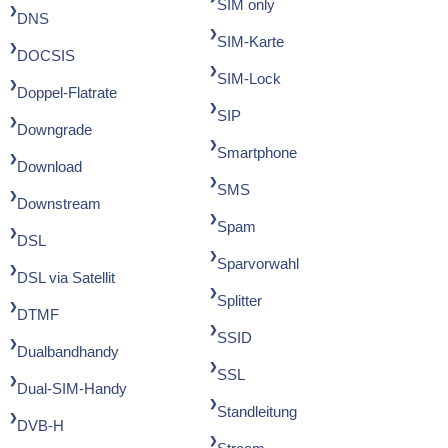
SIM only
DNS
SIM-Karte
DOCSIS
SIM-Lock
Doppel-Flatrate
SIP
Downgrade
Smartphone
Download
SMS
Downstream
Spam
DSL
Sparvorwahl
DSL via Satellit
Splitter
DTMF
SSID
Dualbandhandy
SSL
Dual-SIM-Handy
Standleitung
DVB-H