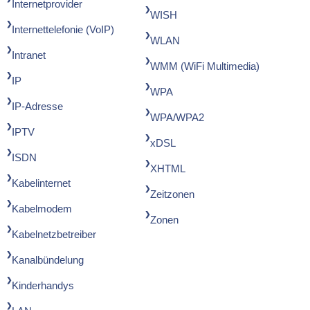
Internetprovider
WISH
Internettelefonie (VoIP)
WLAN
Intranet
WMM (WiFi Multimedia)
IP
WPA
IP-Adresse
WPA/WPA2
IPTV
xDSL
ISDN
XHTML
Kabelinternet
Zeitzonen
Kabelmodem
Zonen
Kabelnetzbetreiber
Kanalbündelung
Kinderhandys