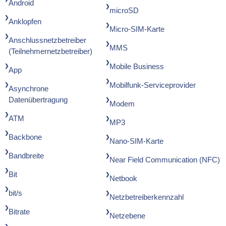
Android
microSD
Anklopfen
Micro-SIM-Karte
Anschlussnetzbetreiber
MMS
(Teilnehmernetzbetreiber)
Mobile Business
App
Mobilfunk-Serviceprovider
Asynchrone
Datenübertragung
Modem
ATM
MP3
Backbone
Nano-SIM-Karte
Bandbreite
Near Field Communication (NFC)
Bit
Netbook
bit/s
Netzbetreiberkennzahl
Bitrate
Netzebene