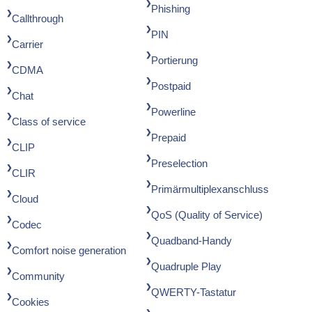
Phishing
Callthrough
PIN
Carrier
Portierung
CDMA
Postpaid
Chat
Powerline
Class of service
Prepaid
CLIP
Preselection
CLIR
Primärmultiplexanschluss
Cloud
QoS (Quality of Service)
Codec
Quadband-Handy
Comfort noise generation
Quadruple Play
Community
QWERTY-Tastatur
Cookies