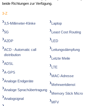
beide Richtungen zur Verfügung.
3-Z
3,5-Millimeter-Klinke
Laptop
5G
Least Cost Routing
A2DP
LED
ACD - Automatic call
Leitungsdämpfung
distribution
Letzte Meile
ADSL
LTE
A-GPS
MAC-Adresse
Analoge Endgeräte
Mehrwertdienst
Analoge Sprachübertragung
Memory Stick Micro
Analogsignal
MFV