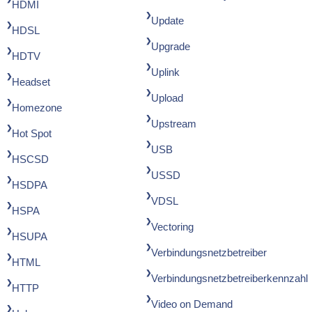
HDMI
Update
HDSL
Upgrade
HDTV
Uplink
Headset
Upload
Homezone
Upstream
Hot Spot
USB
HSCSD
USSD
HSDPA
VDSL
HSPA
Vectoring
HSUPA
Verbindungsnetzbetreiber
HTML
Verbindungsnetzbetreiberkennzahl
HTTP
Video on Demand