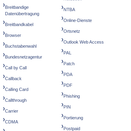
Breitbandige
NTBA
Datenübertragung
Online-Dienste
Breitbandkabel
Ortsnetz
Browser
Outlook Web Access
Buchstabenwahl
PAL
Bundesnetzagentur
Patch
Call by Call
PDA
Callback
PDF
Calling Card
Phishing
Callthrough
PIN
Carrier
Portierung
CDMA
Postpaid