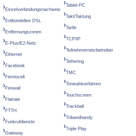
Tablet-PC
Einzelverbindungsnachweis
Takt/Taktung
Entbündeltes DSL
Tarife
Entfernungszonen
TCP/IP
E-Plus/E2-Netz
Teilnehmernetzbetreiber
Ethernet
Tethering
Facebook
TMC
Femtocell
Tonwahlverfahren
Firewall
Touchscreen
Flatrate
Trackball
FTTH
Tribandhandy
Funkrufdienste
Triple Play
Gateway