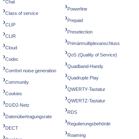
Chat
Powerline
Class of service
Prepaid
CLIP
Preselection
CLIR
Primärmultiplexanschluss
Cloud
QoS (Quality of Service)
Codec
Quadband-Handy
Comfort noise generation
Quadruple Play
Community
QWERTY-Tastatur
Cookies
QWERTZ-Tastatur
D1/D2-Netz
RDS
Datenübertragungsrate
Regulierungsbehörde
DECT
Roaming