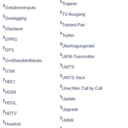
Trojaner
Gebührenimpuls
TV-Ausgang
Geotagging
Twisted Pair
Glasfaser
Twitter
GPRS
Übertragungsrate
GPS
UKW-Transmitter
Großhandelsflatrate
UMTS
GSM
UMTS-Stick
HBCI
Unechtes Call by Call
HDMI
Update
HDSL
Upgrade
HDTV
Uplink
Headset