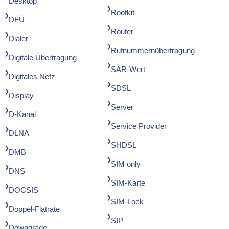
Desktop
Rootkit
DFÜ
Router
Dialer
Rufnummernübertragung
Digitale Übertragung
SAR-Wert
Digitales Netz
SDSL
Display
Server
D-Kanal
Service Provider
DLNA
SHDSL
DMB
SIM only
DNS
SIM-Karte
DOCSIS
SIM-Lock
Doppel-Flatrate
SIP
Downgrade