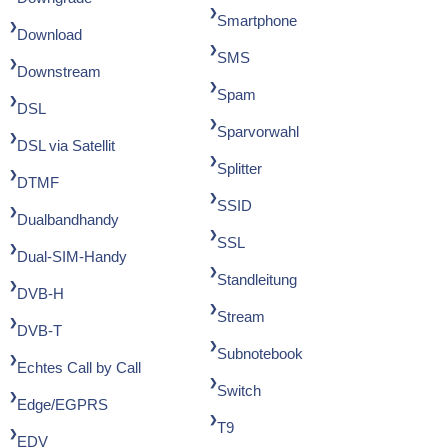
Smartphone
Download
SMS
Downstream
Spam
DSL
Sparvorwahl
DSL via Satellit
Splitter
DTMF
SSID
Dualbandhandy
SSL
Dual-SIM-Handy
Standleitung
DVB-H
Stream
DVB-T
Subnotebook
Echtes Call by Call
Switch
Edge/EGPRS
T9
EDV