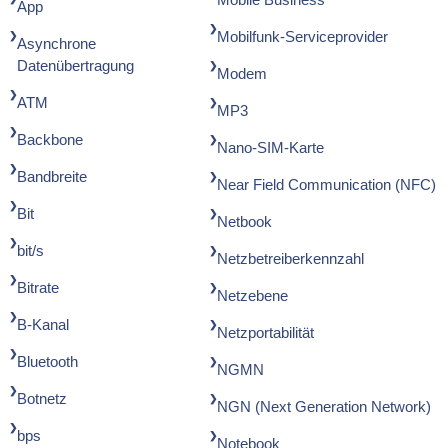
App
Mobilfunk-Serviceprovider
Asynchrone
Datenübertragung
Modem
ATM
MP3
Backbone
Nano-SIM-Karte
Bandbreite
Near Field Communication (NFC)
Bit
Netbook
bit/s
Netzbetreiberkennzahl
Bitrate
Netzebene
B-Kanal
Netzportabilität
Bluetooth
NGMN
Botnetz
NGN (Next Generation Network)
bps
Notebook