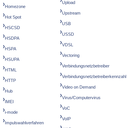
Upload
Homezone
Upstream
Hot Spot
USB
HSCSD
USSD
HSDPA
VDSL
HSPA
Vectoring
HSUPA
Verbindungsnetzbetreiber
HTML
Verbindungsnetzbetreiberkennzahl
HTTP
Video on Demand
Hub
Virus/Computervirus
IMEI
VoC
i-mode
VoIP
Impulswahlverfahren