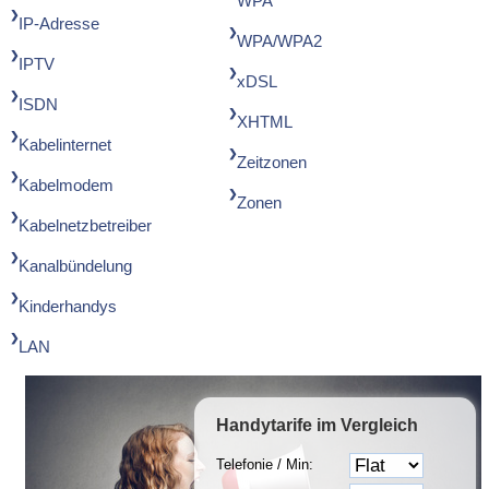
WPA
IP-Adresse
WPA/WPA2
IPTV
xDSL
ISDN
XHTML
Kabelinternet
Zeitzonen
Kabelmodem
Zonen
Kabelnetzbetreiber
Kanalbündelung
Kinderhandys
LAN
Handytarife
im Vergleich
Telefonie / Min: