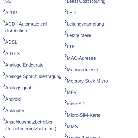
5G
Least Cost Routing
A2DP
LED
ACD - Automatic call
Leitungsdämpfung
distribution
Letzte Meile
ADSL
LTE
A-GPS
MAC-Adresse
Analoge Endgeräte
Mehrwertdienst
Analoge Sprachübertragung
Memory Stick Micro
Analogsignal
MFV
Android
microSD
Anklopfen
Micro-SIM-Karte
Anschlussnetzbetreiber
MMS
(Teilnehmernetzbetreiber)
Mobile Business