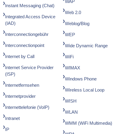
WAP
Instant Messaging (Chat)
Web 2.0
Integrated Access Device
(IAD)
Weblog/Blog
Interconnectiongebühr
WEP
Interconnectionpoint
Wide Dynamic Range
Internet by Call
WiFi
Internet Service Provider
WIMAX
(ISP)
Windows Phone
Internetfernsehen
Wireless Local Loop
Internetprovider
WISH
Internettelefonie (VoIP)
WLAN
Intranet
WMM (WiFi Multimedia)
IP