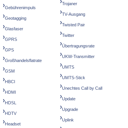
Trojaner
Gebührenimpuls
TV-Ausgang
Geotagging
Twisted Pair
Glasfaser
Twitter
GPRS
Übertragungsrate
GPS
UKW-Transmitter
Großhandelsflatrate
UMTS
GSM
UMTS-Stick
HBCI
Unechtes Call by Call
HDMI
Update
HDSL
Upgrade
HDTV
Uplink
Headset