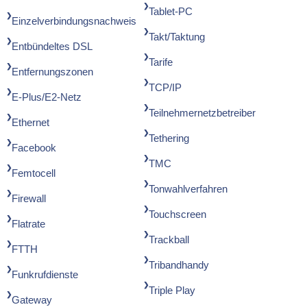
Tablet-PC
Einzelverbindungsnachweis
Takt/Taktung
Entbündeltes DSL
Tarife
Entfernungszonen
TCP/IP
E-Plus/E2-Netz
Teilnehmernetzbetreiber
Ethernet
Tethering
Facebook
TMC
Femtocell
Tonwahlverfahren
Firewall
Touchscreen
Flatrate
Trackball
FTTH
Tribandhandy
Funkrufdienste
Triple Play
Gateway