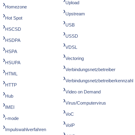
Upload
Homezone
Upstream
Hot Spot
USB
HSCSD
USSD
HSDPA
VDSL
HSPA
Vectoring
HSUPA
Verbindungsnetzbetreiber
HTML
Verbindungsnetzbetreiberkennzahl
HTTP
Video on Demand
Hub
Virus/Computervirus
IMEI
VoC
i-mode
VoIP
Impulswahlverfahren