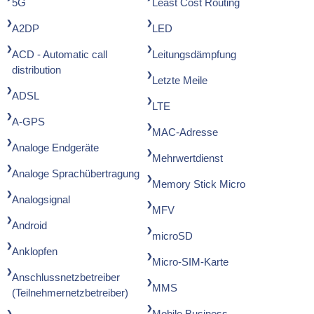
5G
Least Cost Routing
A2DP
LED
ACD - Automatic call
Leitungsdämpfung
distribution
Letzte Meile
ADSL
LTE
A-GPS
MAC-Adresse
Analoge Endgeräte
Mehrwertdienst
Analoge Sprachübertragung
Memory Stick Micro
Analogsignal
MFV
Android
microSD
Anklopfen
Micro-SIM-Karte
Anschlussnetzbetreiber
MMS
(Teilnehmernetzbetreiber)
Mobile Business