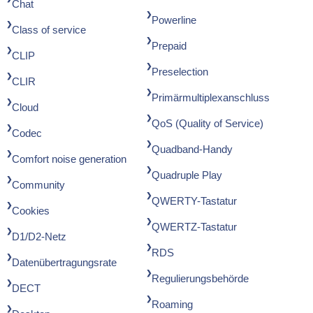
Chat
Powerline
Class of service
Prepaid
CLIP
Preselection
CLIR
Primärmultiplexanschluss
Cloud
QoS (Quality of Service)
Codec
Quadband-Handy
Comfort noise generation
Quadruple Play
Community
QWERTY-Tastatur
Cookies
QWERTZ-Tastatur
D1/D2-Netz
RDS
Datenübertragungsrate
Regulierungsbehörde
DECT
Roaming