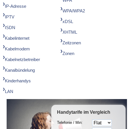
WPA
IP-Adresse
WPA/WPA2
IPTV
xDSL
ISDN
XHTML
Kabelinternet
Zeitzonen
Kabelmodem
Zonen
Kabelnetzbetreiber
Kanalbündelung
Kinderhandys
LAN
Handytarife
im Vergleich
Telefonie / Min: