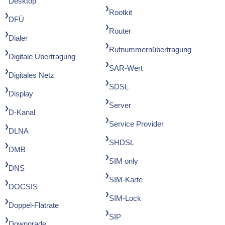
Desktop
Rootkit
DFÜ
Router
Dialer
Rufnummernübertragung
Digitale Übertragung
SAR-Wert
Digitales Netz
SDSL
Display
Server
D-Kanal
Service Provider
DLNA
SHDSL
DMB
SIM only
DNS
SIM-Karte
DOCSIS
SIM-Lock
Doppel-Flatrate
SIP
Downgrade