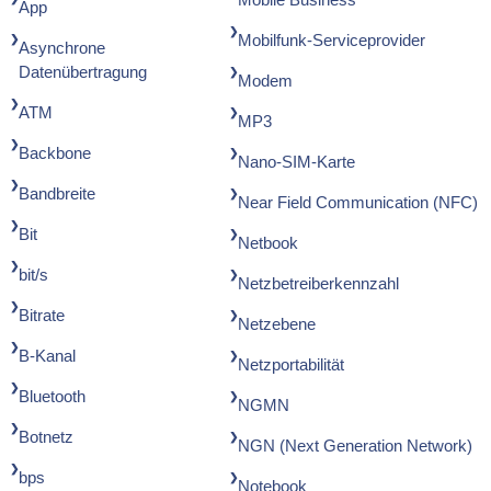
App
Mobilfunk-Serviceprovider
Asynchrone
Datenübertragung
Modem
ATM
MP3
Backbone
Nano-SIM-Karte
Bandbreite
Near Field Communication (NFC)
Bit
Netbook
bit/s
Netzbetreiberkennzahl
Bitrate
Netzebene
B-Kanal
Netzportabilität
Bluetooth
NGMN
Botnetz
NGN (Next Generation Network)
bps
Notebook