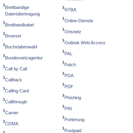
Breitbandige
NTBA
Datenübertragung
Online-Dienste
Breitbandkabel
Ortsnetz
Browser
Outlook Web Access
Buchstabenwahl
PAL
Bundesnetzagentur
Patch
Call by Call
PDA
Callback
PDF
Calling Card
Phishing
Callthrough
PIN
Carrier
Portierung
CDMA
Postpaid