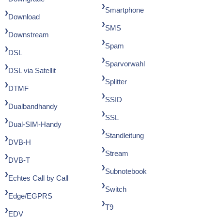
Smartphone
Download
SMS
Downstream
Spam
DSL
Sparvorwahl
DSL via Satellit
Splitter
DTMF
SSID
Dualbandhandy
SSL
Dual-SIM-Handy
Standleitung
DVB-H
Stream
DVB-T
Subnotebook
Echtes Call by Call
Switch
Edge/EGPRS
T9
EDV