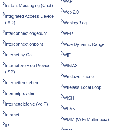
WAP
Instant Messaging (Chat)
Web 2.0
Integrated Access Device
(IAD)
Weblog/Blog
Interconnectiongebühr
WEP
Interconnectionpoint
Wide Dynamic Range
Internet by Call
WiFi
Internet Service Provider
WIMAX
(ISP)
Windows Phone
Internetfernsehen
Wireless Local Loop
Internetprovider
WISH
Internettelefonie (VoIP)
WLAN
Intranet
WMM (WiFi Multimedia)
IP