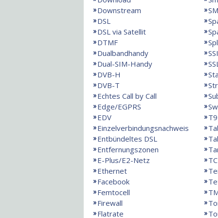
Downstream
SM
DSL
Sp
DSL via Satellit
Sp
DTMF
Spl
Dualbandhandy
SS
Dual-SIM-Handy
SS
DVB-H
St
DVB-T
St
Echtes Call by Call
Su
Edge/EGPRS
Sw
EDV
T9
Einzelverbindungsnachweis
Ta
Entbündeltes DSL
Ta
Entfernungszonen
Ta
E-Plus/E2-Netz
TC
Ethernet
Te
Facebook
Te
Femtocell
T
Firewall
To
Flatrate
To