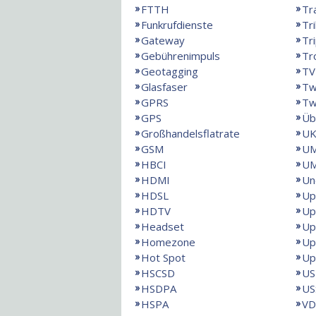
FTTH
Tr
Funkrufdienste
Tr
Gateway
Tri
Gebührenimpuls
Tr
Geotagging
TV
Glasfaser
Tw
GPRS
Tw
GPS
Üb
Großhandelsflatrate
UK
GSM
U
HBCI
UM
HDMI
Un
HDSL
Up
HDTV
Up
Headset
Up
Homezone
Up
Hot Spot
Up
HSCSD
US
HSDPA
US
HSPA
VD