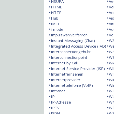
HSUPA
Ve
HTML
Ve
HTTP
Ve
Hub
Vi
IMEI
Vi
i-mode
Vo
Impulswahlverfahren
Vo
Instant Messaging (Chat)
W
Integrated Access Device (IAD)
We
Interconnectiongebühr
We
Interconnectionpoint
W
Internet by Call
Wi
Internet Service Provider (ISP)
Wi
Internetfernsehen
WI
Internetprovider
Wi
Internettelefonie (VoIP)
Wi
Intranet
WI
IP
W
IP-Adresse
WM
IPTV
W
ISDN
W