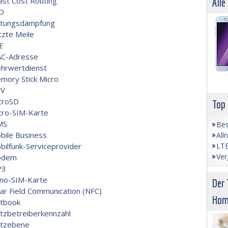
ast Cost Routing
Alle
D
itungsdämpfung
tzte Meile
E
C-Adresse
hrwertdienst
mory Stick Micro
V
croSD
Top
cro-SIM-Karte
MS
Bes
bile Business
All
LTE
bilfunk-Serviceprovider
Ver
odem
P3
no-SIM-Karte
Der 
ar Field Communication (NFC)
Hom
tbook
tzbetreiberkennzahl
tzebene