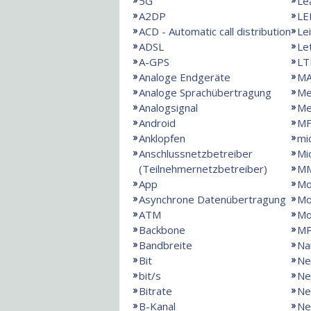
5G
Le
A2DP
LE
ACD - Automatic call distribution
Le
ADSL
Le
A-GPS
LT
Analoge Endgeräte
MA
Analoge Sprachübertragung
Me
Analogsignal
Me
Android
MF
Anklopfen
mi
Anschlussnetzbetreiber
Mi
(Teilnehmernetzbetreiber)
M
App
Mo
Asynchrone Datenübertragung
Mo
ATM
M
Backbone
M
Bandbreite
Na
Bit
Ne
bit/s
Ne
Bitrate
Ne
B-Kanal
Ne