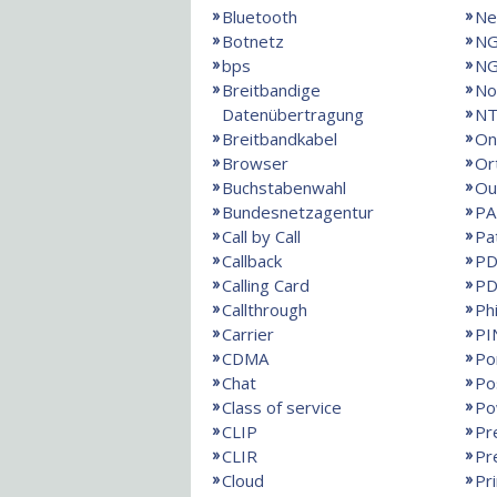
Bluetooth
Ne
Botnetz
N
bps
NG
Breitbandige
No
Datenübertragung
NT
Breitbandkabel
On
Browser
Or
Buchstabenwahl
Ou
Bundesnetzagentur
PA
Call by Call
Pa
Callback
PD
Calling Card
PD
Callthrough
Ph
Carrier
PI
CDMA
Po
Chat
Po
Class of service
Po
CLIP
Pr
CLIR
Pr
Cloud
Pr