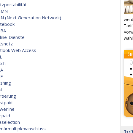
tzportabilität
GMN
N (Next Generation Network)
werd
tebook
Tarif
BA
Vorw
line-Dienste
wähl
tsnetz
tlook Web Access
Str
L
Ü
tch
●
A
●
F
ishing
N
rtierung
stpaid
werline
epaid
eselection
imärmultiplexanschluss
Tari