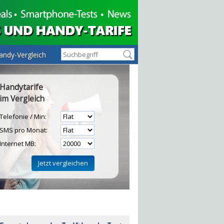
andy-Vergleich
Handytarife
im Vergleich
Telefonie / Min:
SMS pro Monat:
Internet MB:
H