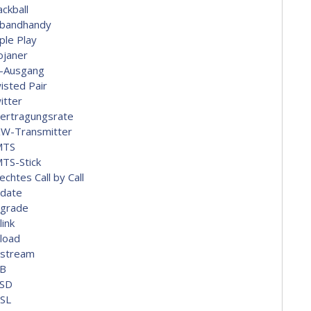
ackball
ibandhandy
ple Play
ojaner
-Ausgang
isted Pair
itter
ertragungsrate
W-Transmitter
MTS
TS-Stick
echtes Call by Call
date
grade
link
load
stream
B
SD
SL