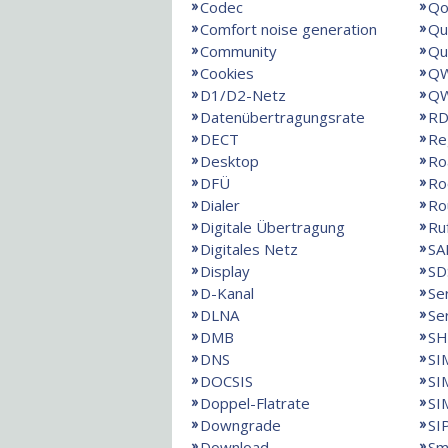
Codec
Qo
Comfort noise generation
Qu
Community
Qu
Cookies
QW
D1/D2-Netz
QW
Datenübertragungsrate
RD
DECT
Re
Desktop
Ro
DFÜ
Ro
Dialer
Ro
Digitale Übertragung
Ru
Digitales Netz
SA
Display
SD
D-Kanal
Se
DLNA
Se
DMB
SH
DNS
SI
DOCSIS
SI
Doppel-Flatrate
SI
Downgrade
SI
Download
Sm