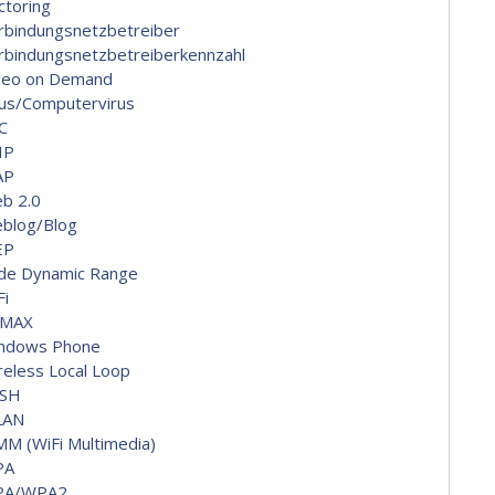
ctoring
rbindungsnetzbetreiber
rbindungsnetzbetreiberkennzahl
deo on Demand
rus/Computervirus
C
IP
AP
b 2.0
blog/Blog
EP
de Dynamic Range
Fi
MAX
ndows Phone
reless Local Loop
SH
LAN
M (WiFi Multimedia)
PA
PA/WPA2