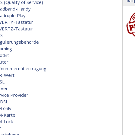
S (Quality of Service)
adband-Handy
adruple Play
ERTY-Tastatur
ERTZ-Tastatur
S
gulierungsbehörde
aming
otkit
uter
fnummernübertragung
R-Wert
SL
rver
rvice Provider
DSL
M only
M-Karte
M-Lock
P
artphone