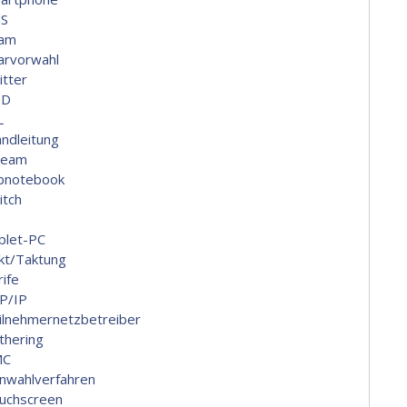
S
am
arvorwahl
itter
ID
L
andleitung
ream
bnotebook
itch
blet-PC
kt/Taktung
rife
P/IP
ilnehmernetzbetreiber
thering
MC
nwahlverfahren
uchscreen