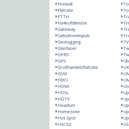
Firewall
To
Flatrate
To
FTTH
Tr
Funkrufdienste
Tr
Gateway
Tri
Gebührenimpuls
Tr
Geotagging
TV
Glasfaser
Tw
GPRS
Tw
GPS
Üb
Großhandelsflatrate
UK
GSM
U
HBCI
UM
HDMI
Un
HDSL
Up
HDTV
Up
Headset
Up
Homezone
Up
Hot Spot
Up
HSCSD
US