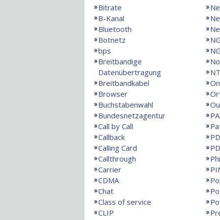
Bitrate
Ne
B-Kanal
Ne
Bluetooth
Ne
Botnetz
N
bps
NG
Breitbandige
No
Datenübertragung
NT
Breitbandkabel
On
Browser
Or
Buchstabenwahl
Ou
Bundesnetzagentur
PA
Call by Call
Pa
Callback
PD
Calling Card
PD
Callthrough
Ph
Carrier
PI
CDMA
Po
Chat
Po
Class of service
Po
CLIP
Pr