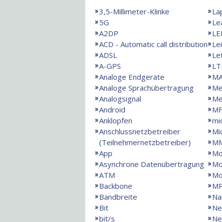
3,5-Millimeter-Klinke
La
5G
Le
A2DP
LE
ACD - Automatic call distribution
Le
ADSL
Le
A-GPS
LT
Analoge Endgeräte
MA
Analoge Sprachübertragung
Me
Analogsignal
Me
Android
MF
Anklopfen
mi
Anschlussnetzbetreiber
Mi
(Teilnehmernetzbetreiber)
M
App
Mo
Asynchrone Datenübertragung
Mo
ATM
M
Backbone
M
Bandbreite
Na
Bit
Ne
bit/s
Ne