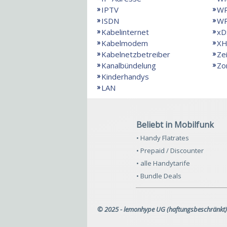
IPTV
W
ISDN
W
Kabelinternet
xD
Kabelmodem
X
Kabelnetzbetreiber
Ze
Kanalbündelung
Zo
Kinderhandys
LAN
Beliebt in Mobilfunk
• Handy Flatrates
• Prepaid / Discounter
• alle Handytarife
• Bundle Deals
© 2025 - lemonhype UG (haftungsbeschränkt)