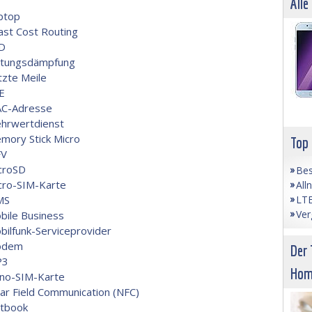
Alle
ptop
ast Cost Routing
D
itungsdämpfung
tzte Meile
E
C-Adresse
hrwertdienst
mory Stick Micro
Top
V
croSD
Bes
cro-SIM-Karte
All
LTE
MS
Ver
bile Business
bilfunk-Serviceprovider
odem
Der 
P3
Hom
no-SIM-Karte
ar Field Communication (NFC)
tbook