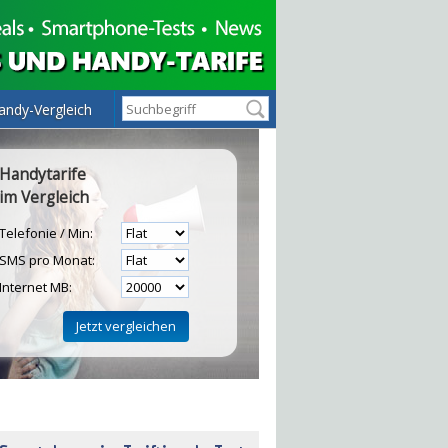
andy-Vergleich
Handytarife
im Vergleich
Telefonie / Min:
SMS pro Monat:
Internet MB:
H