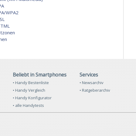
PA
PA/WPA2
SL
HTML
itzonen
nen
Beliebt in Smartphones
Services
• Handy Bestenliste
• Newsarchiv
• Handy Vergleich
• Ratgeberarchiv
• Handy Konfigurator
• alle Handytests