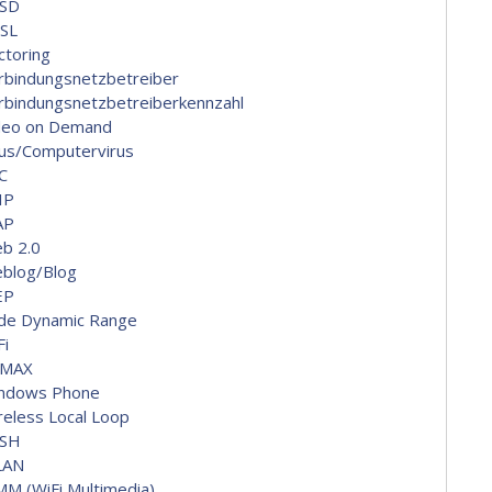
SD
SL
ctoring
rbindungsnetzbetreiber
rbindungsnetzbetreiberkennzahl
deo on Demand
rus/Computervirus
C
IP
AP
b 2.0
blog/Blog
EP
de Dynamic Range
Fi
MAX
ndows Phone
reless Local Loop
SH
LAN
M (WiFi Multimedia)