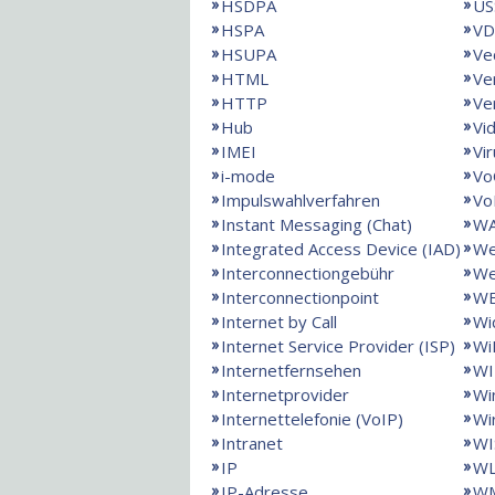
HSDPA
US
HSPA
VD
HSUPA
Ve
HTML
Ve
HTTP
Ve
Hub
Vi
IMEI
Vi
i-mode
Vo
Impulswahlverfahren
Vo
Instant Messaging (Chat)
W
Integrated Access Device (IAD)
We
Interconnectiongebühr
We
Interconnectionpoint
W
Internet by Call
Wi
Internet Service Provider (ISP)
Wi
Internetfernsehen
WI
Internetprovider
Wi
Internettelefonie (VoIP)
Wi
Intranet
WI
IP
W
IP-Adresse
WM