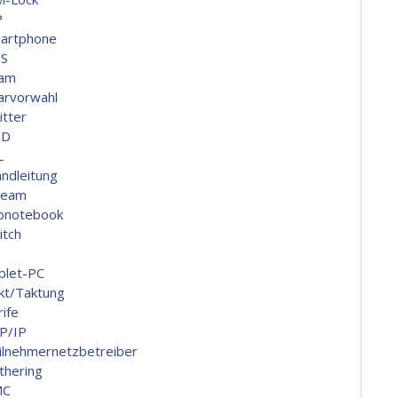
P
artphone
S
am
arvorwahl
itter
ID
L
andleitung
ream
bnotebook
itch
blet-PC
kt/Taktung
rife
P/IP
ilnehmernetzbetreiber
thering
MC