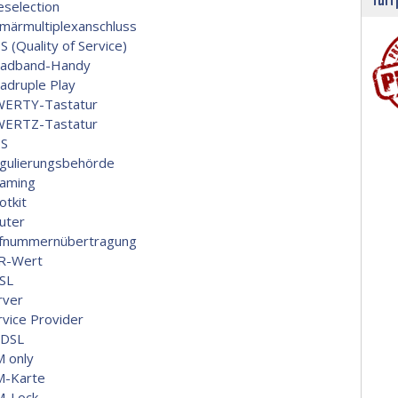
eselection
imärmultiplexanschluss
S (Quality of Service)
adband-Handy
adruple Play
ERTY-Tastatur
ERTZ-Tastatur
S
gulierungsbehörde
aming
otkit
uter
fnummernübertragung
R-Wert
SL
rver
rvice Provider
DSL
M only
M-Karte
M-Lock