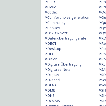
CLIR
Pr
Cloud
Pr
Codec
Qo
Comfort noise generation
Qu
Community
Qu
Cookies
QW
D1/D2-Netz
QW
Datenübertragungsrate
RD
DECT
Re
Desktop
Ro
DFÜ
Ro
Dialer
Ro
Digitale Übertragung
Ru
Digitales Netz
SA
Display
SD
D-Kanal
Se
DLNA
Se
DMB
SH
DNS
SI
DOCSIS
SI
Doppel-Flatrate
SI