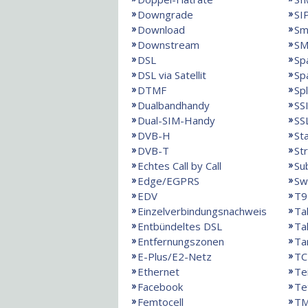
Downgrade
SI
Download
Sm
Downstream
SM
DSL
Sp
DSL via Satellit
Sp
DTMF
Spl
Dualbandhandy
SS
Dual-SIM-Handy
SS
DVB-H
St
DVB-T
St
Echtes Call by Call
Su
Edge/EGPRS
Sw
EDV
T9
Einzelverbindungsnachweis
Ta
Entbündeltes DSL
Ta
Entfernungszonen
Ta
E-Plus/E2-Netz
TC
Ethernet
Te
Facebook
Te
Femtocell
T