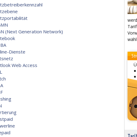
tzbetreiberkennzahl
tzebene
tzportabilität
werd
GMN
Tarif
N (Next Generation Network)
Vorw
tebook
wähl
BA
line-Dienste
Str
tsnetz
Ü
tlook Web Access
●
L
●
tch
A
F
ishing
N
rtierung
stpaid
werline
epaid
Tari