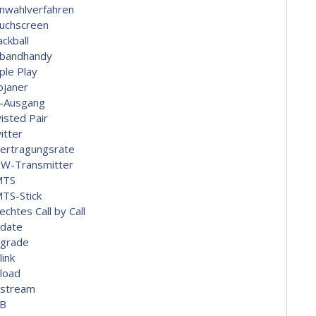
nwahlverfahren
uchscreen
ackball
ibandhandy
ple Play
ojaner
-Ausgang
isted Pair
itter
ertragungsrate
W-Transmitter
MTS
TS-Stick
echtes Call by Call
date
grade
link
load
stream
B